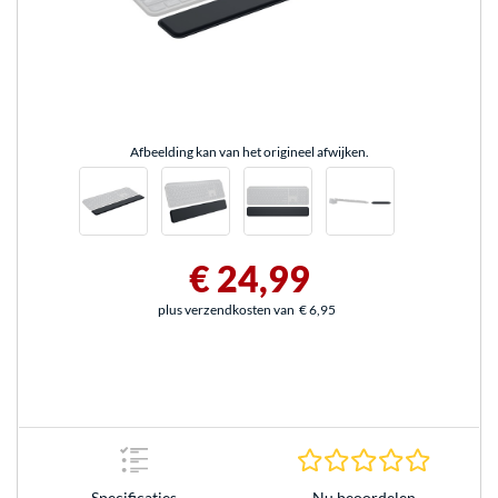
Afbeelding kan van het origineel afwijken.
€ 24,99
plus verzendkosten van
€ 6,95
0.0 sterr
Nu beoordelen
Specificaties