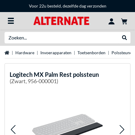
Voor 22u besteld, dezelfde dag verzonden
Zoeken
Websh
Home
Hardware
Invoerapparaten
Toetsenborden
Polssteunen
Logitech
MX Palm Rest polssteun
(Zwart, 956-000001)