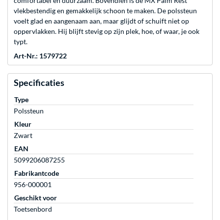
comfortabel en duurzaam. Bovendien is de MX Palm Rest
vlekbestendig en gemakkelijk schoon te maken. De polssteun
voelt glad en aangenaam aan, maar glijdt of schuift niet op
oppervlakken. Hij blijft stevig op zijn plek, hoe, of waar, je ook
typt.
Art-Nr.: 1579722
Specificaties
Type
Polssteun
Kleur
Zwart
EAN
5099206087255
Fabrikantcode
956-000001
Geschikt voor
Toetsenbord