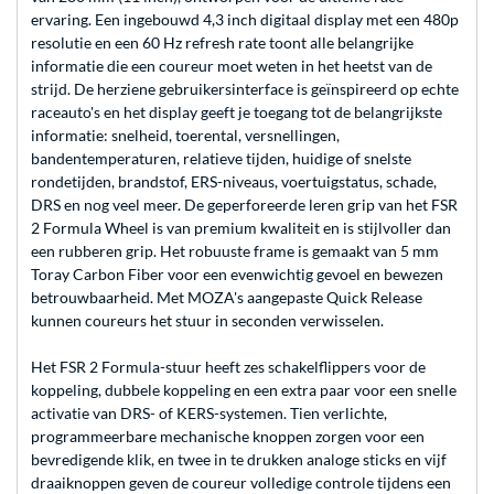
ervaring. Een ingebouwd 4,3 inch digitaal display met een 480p
resolutie en een 60 Hz refresh rate toont alle belangrijke
informatie die een coureur moet weten in het heetst van de
strijd. De herziene gebruikersinterface is geïnspireerd op echte
raceauto's en het display geeft je toegang tot de belangrijkste
informatie: snelheid, toerental, versnellingen,
bandentemperaturen, relatieve tijden, huidige of snelste
rondetijden, brandstof, ERS-niveaus, voertuigstatus, schade,
DRS en nog veel meer. De geperforeerde leren grip van het FSR
2 Formula Wheel is van premium kwaliteit en is stijlvoller dan
een rubberen grip. Het robuuste frame is gemaakt van 5 mm
Toray Carbon Fiber voor een evenwichtig gevoel en bewezen
betrouwbaarheid. Met MOZA's aangepaste Quick Release
kunnen coureurs het stuur in seconden verwisselen.
Het FSR 2 Formula-stuur heeft zes schakelflippers voor de
koppeling, dubbele koppeling en een extra paar voor een snelle
activatie van DRS- of KERS-systemen. Tien verlichte,
programmeerbare mechanische knoppen zorgen voor een
bevredigende klik, en twee in te drukken analoge sticks en vijf
draaiknoppen geven de coureur volledige controle tijdens een