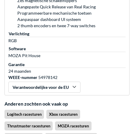
Zes magnetische schakelflippers
Aangepaste Quick Release van Real Racing
Programmeerbare mechanische toetsen
Aanpaspaar dashboard UI systeem
2 thumb encoders en twee 7-way switches
Verlichting
RGB
Software
MOZA Pit House
Garantie
24 maanden
WEEE-nummer
54978142
Verantwoordelijke voor de EU
Anderen zochten ook vaak op
Logitech racesturen
Xbox racesturen
Thrustmaster racesturen
MOZA racesturen