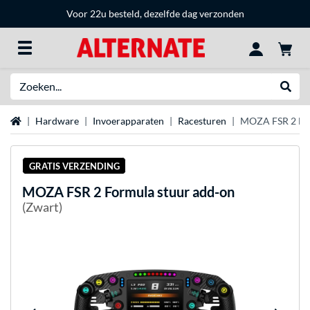
Voor 22u besteld, dezelfde dag verzonden
Zoeken
Websh
Home
Hardware
Invoerapparaten
Racesturen
MOZA FSR 2 For
GRATIS VERZENDING
MOZA
FSR 2 Formula stuur add-on
(Zwart)