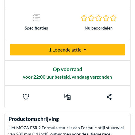
0.0 sterr
Nu beoordelen
Specificaties
1 Lopende actie
Op voorraad
voor 22:00 uur besteld, vandaag verzonden
Productomschrijving
Het MOZA FSR 2 Formula stuur is een Formule-stijl stuurwiel
van 280 mm (11 inch), ontworpen voor de ultieme race-