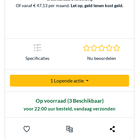
Of vanaf € 47,13 per maand.
Let op, geld lenen kost geld.
0.0 sterr
Nu beoordelen
Specificaties
1 Lopende actie
Op voorraad
(3 Beschikbaar)
voor 22:00 uur besteld, vandaag verzonden