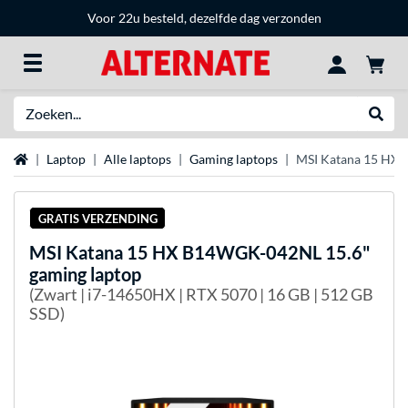
Voor 22u besteld, dezelfde dag verzonden
Zoeken
Websh
Home
Laptop
Alle laptops
Gaming laptops
MSI Katana 15 HX 
GRATIS VERZENDING
MSI
Katana 15 HX B14WGK-042NL 15.6"
gaming laptop
(Zwart | i7-14650HX | RTX 5070 | 16 GB | 512 GB
SSD)