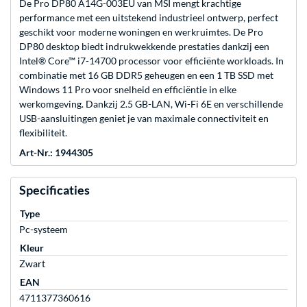
De Pro DP80 A14G-003EU van MSI mengt krachtige
performance met een uitstekend industrieel ontwerp, perfect
geschikt voor moderne woningen en werkruimtes. De Pro
DP80 desktop biedt indrukwekkende prestaties dankzij een
Intel® Core™ i7-14700 processor voor efficiënte workloads. In
combinatie met 16 GB DDR5 geheugen en een 1 TB SSD met
Windows 11 Pro voor snelheid en efficiëntie in elke
werkomgeving. Dankzij 2.5 GB-LAN, Wi-Fi 6E en verschillende
USB-aansluitingen geniet je van maximale connectiviteit en
flexibiliteit.
Art-Nr.: 1944305
Specificaties
Type
Pc-systeem
Kleur
Zwart
EAN
4711377360616