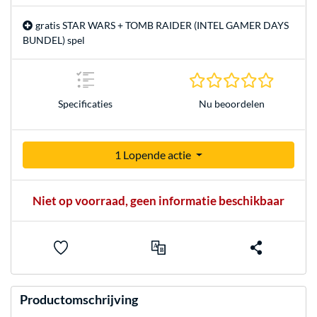
gratis STAR WARS + TOMB RAIDER (INTEL GAMER DAYS
BUNDEL) spel
0.0 sterr
Nu beoordelen
Specificaties
1 Lopende actie
Niet op voorraad, geen informatie beschikbaar
Productomschrijving