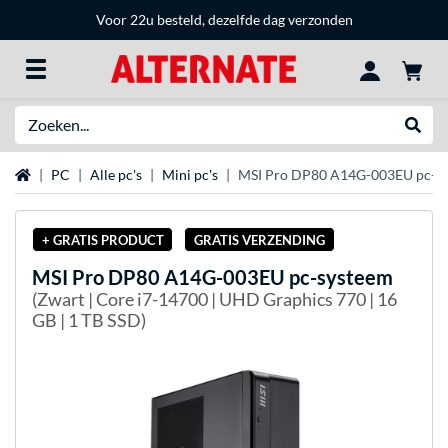
Voor 22u besteld, dezelfde dag verzonden
Zoeken
Websh
Home
PC
Alle pc's
Mini pc's
MSI Pro DP80 A14G-003EU pc-s
+ GRATIS PRODUCT
GRATIS VERZENDING
MSI
Pro DP80 A14G-003EU pc-systeem
(Zwart | Core i7-14700 | UHD Graphics 770 | 16
GB | 1 TB SSD)