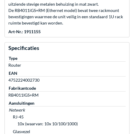
uitziende stevige metalen behuizing in mat zwart.
De RB4011iGS+RM (Ethernet model) bevat twee rackmount
bevestigingen waarmee de unit veilig in een standaard 1U rack
ruimte bevestigd kan worden.
Art-Nr.: 1911155
Specificaties
Type
Router
EAN
4752224002730
Fabrikantcode
RB4011IGS+RM
Aansluitingen
Netwerk
RJ-45
10x (waarvan: 10x 10/100/1000)
Glasvezel