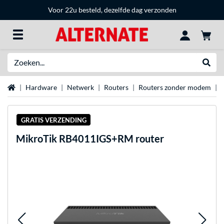
Voor 22u besteld, dezelfde dag verzonden
Zoeken
Websh
Home
Hardware
Netwerk
Routers
Routers zonder modem
GRATIS VERZENDING
MikroTik
RB4011IGS+RM router