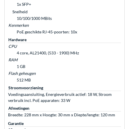
1x SFP+
Snelheid
10/100/1000 MBits
Kenmerken
PoE geschikte RJ-45-poorten: 10x
Hardware
CPU
4 core, AL21400, (533 - 1900) MHz
RAM
1 GB
Flash geheugen
512 MB
Stroomvoorziening
Voedingsaansluiting, Energieverbruik actief: 18 W, Stroom
verbruik incl. PoE apparaten: 33 W
Afmetingen
Breedte: 228 mm x Hoogte: 30 mm x Diepte/lengte: 120 mm
Garantie