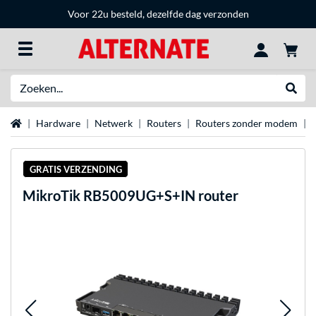
Voor 22u besteld, dezelfde dag verzonden
Zoeken
Websh
Home
Hardware
Netwerk
Routers
Routers zonder modem
GRATIS VERZENDING
MikroTik
RB5009UG+S+IN router