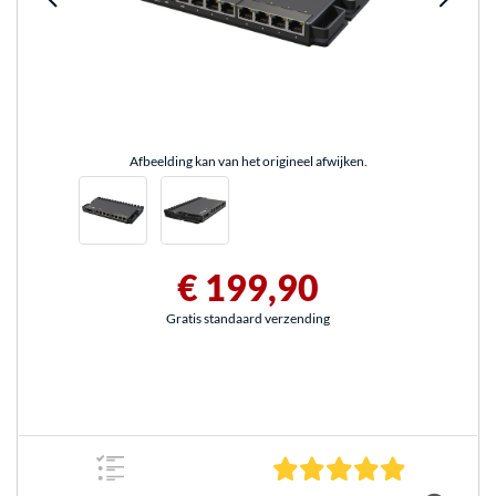
Afbeelding kan van het origineel afwijken.
€ 199,90
Gratis standaard verzending
5.0 sterren 