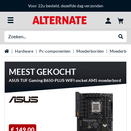
Voor 22u besteld, dezelfde dag verzonden
Zoeken
Websh
Home
Hardware
Pc-componenten
Moederborden
Moederbor
MEEST GEKOCHT
ASUS TUF Gaming B650-PLUS WIFI socket AM5 moederbord
€ 149,00