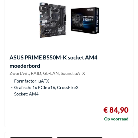
ASUS
PRIME B550M-K socket AM4
moederbord
Zwart/wit, RAID, Gb-LAN, Sound, µATX
Formfactor: µATX
Grafisch: 1x PCIe x16, CrossFireX
Socket: AM4
€ 84,90
Op voorraad