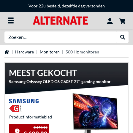
Voor 22u besteld, dezelfde dag verzonden
Zoeken
Websh
Home
Hardware
Monitoren
500 Hz monitoren
MEEST GEKOCHT
Samsung Odyssey OLED G6 G60SF 27" gaming monitor
Product­informatieblad
€ 649,00