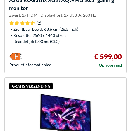
ASUS
ROG Strix XG27AQWMG 26.5" gaming
monitor
Zwart, 2x HDMI, DisplayPort, 2x USB-A, 280 Hz
(2)
Zichtbaar beeld: 68,6 cm (26,5 inch)
Resolutie: 2560 x 1440 pixels
Reactietijd: 0.03 ms (GtG)
€ 599,00
Product­informatieblad
Op voorraad
GRATIS VERZENDING