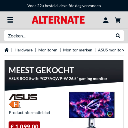
Voor 22u besteld, dezelfde dag verzonden
Zoeken
Websh
Home
Hardware
Monitoren
Monitor merken
ASUS monitoren
MEEST GEKOCHT
ASUS ROG Swift PG27AQWP-W 26.5" gaming monitor
Product­informatieblad
€ 1.099,00