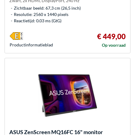
Zwart, 2x HDMI, DisplayPort, 240 Hz
Zichtbaar beeld: 67,3 cm (26,5 inch)
Resolutie: 2560 x 1440 pixels
Reactietijd: 0.03 ms (GtG)
€ 449,00
Product­informatieblad
Op voorraad
ASUS
ZenScreen MQ16FC 16" monitor