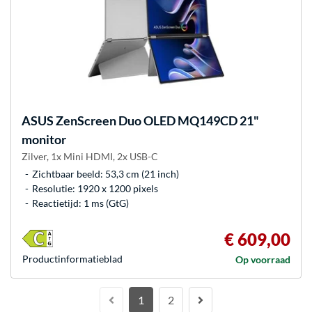
ASUS
ZenScreen Duo OLED MQ149CD 21"
monitor
Zilver, 1x Mini HDMI, 2x USB-C
Zichtbaar beeld: 53,3 cm (21 inch)
Resolutie: 1920 x 1200 pixels
Reactietijd: 1 ms (GtG)
€ 609,00
Product­informatieblad
Op voorraad
1
2