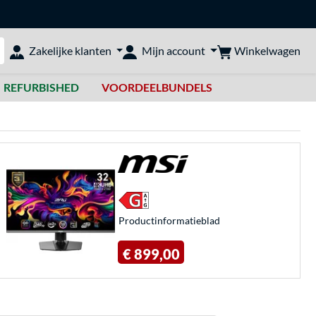
Winkelwagen
Zakelijke klanten
Mijn account
bshop doorzoeken
REFURBISHED
VOORDEELBUNDELS
Product­informatieblad
€ 899,00