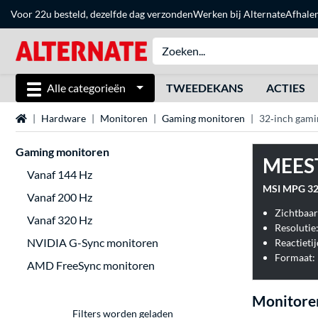
Voor 22u besteld, dezelfde dag verzonden
Werken bij Alternate
Afhale
Alle categorieën
TWEEDEKANS
ACTIES
Home
Hardware
Monitoren
Gaming monitoren
32‑inch gam
Gaming monitoren
MEES
Vanaf 144 Hz
MSI MPG 32
Vanaf 200 Hz
Zichtbaar
Vanaf 320 Hz
Resolutie
NVIDIA G-Sync monitoren
Reactietij
Formaat: 
AMD FreeSync monitoren
Monitore
Filters worden geladen