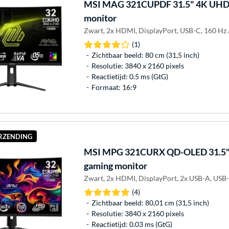
MSI
MAG 321CUPDF 31.5" 4K UHD 
monitor
Zwart, 2x HDMI, DisplayPort, USB-C, 160 Hz 
(1)
Zichtbaar beeld: 80 cm (31,5 inch)
Resolutie: 3840 x 2160 pixels
Reactietijd: 0.5 ms (GtG)
Formaat: 16:9
ERZENDING
MSI
MPG 321CURX QD-OLED 31.5"
gaming monitor
Zwart, 2x HDMI, DisplayPort, 2x USB-A, USB
(4)
Zichtbaar beeld: 80,01 cm (31,5 inch)
Resolutie: 3840 x 2160 pixels
Reactietijd: 0.03 ms (GtG)