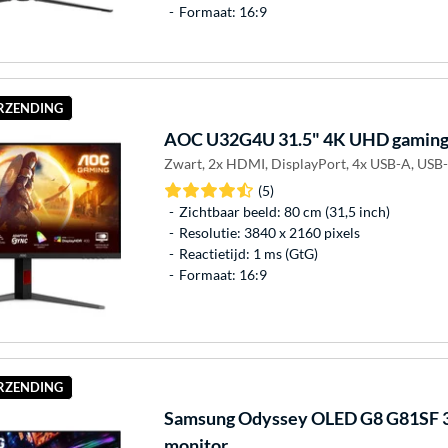
Formaat: 16:9
ERZENDING
AOC
U32G4U 31.5" 4K UHD gaming
Zwart, 2x HDMI, DisplayPort, 4x USB-A, USB-
(5)
Zichtbaar beeld: 80 cm (31,5 inch)
Resolutie: 3840 x 2160 pixels
Reactietijd: 1 ms (GtG)
Formaat: 16:9
ERZENDING
Samsung
Odyssey OLED G8 G81SF 
monitor