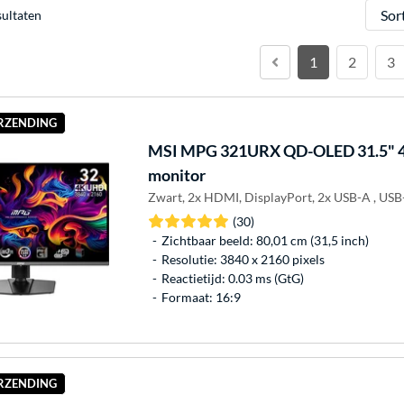
Sorter
sultaten
1
2
3
ERZENDING
MSI
MPG 321URX QD-OLED 31.5" 
monitor
Zwart, 2x HDMI, DisplayPort, 2x USB-A , USB
(30)
Zichtbaar beeld: 80,01 cm (31,5 inch)
Resolutie: 3840 x 2160 pixels
Reactietijd: 0.03 ms (GtG)
Formaat: 16:9
ERZENDING