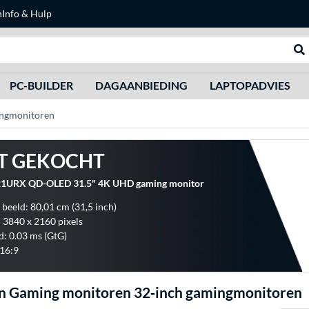
n
Info & Hulp
Zoeken
We
PC-BUILDER
DAGAANBIEDING
LAPTOPADVIES
ingmonitoren
T GEKOCHT
1URX QD-OLED 31.5" 4K UHD gaming monitor
 beeld: 80,01 cm (31,5 inch)
: 3840 x 2160 pixels
d: 0.03 ms (GtG)
16:9
n Gaming monitoren 32‑inch gamingmonitoren