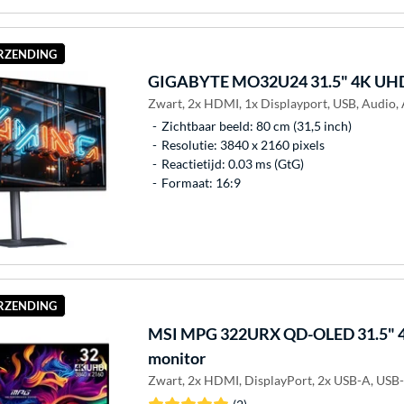
ERZENDING
GIGABYTE
MO32U24 31.5" 4K UHD
Zwart, 2x HDMI, 1x Displayport, USB, Audio
Zichtbaar beeld: 80 cm (31,5 inch)
Resolutie: 3840 x 2160 pixels
Reactietijd: 0.03 ms (GtG)
Formaat: 16:9
ERZENDING
MSI
MPG 322URX QD-OLED 31.5" 
monitor
Zwart, 2x HDMI, DisplayPort, 2x USB-A, USB