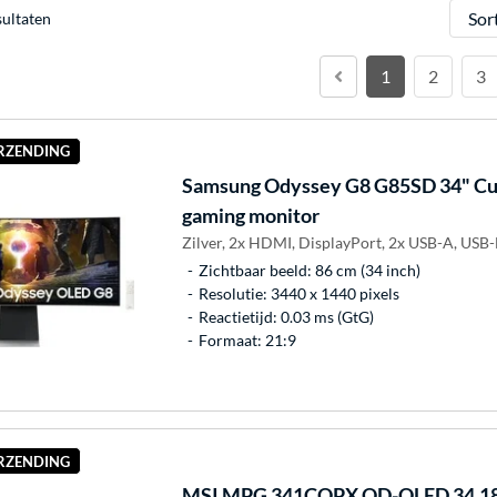
Sorter
sultaten
1
2
3
ERZENDING
Samsung
Odyssey G8 G85SD 34" Cu
gaming monitor
Zilver, 2x HDMI, DisplayPort, 2x USB-A, USB-B
Zichtbaar beeld: 86 cm (34 inch)
Resolutie: 3440 x 1440 pixels
Reactietijd: 0.03 ms (GtG)
Formaat: 21:9
ERZENDING
MSI
MPG 341CQPX QD-OLED 34.18"