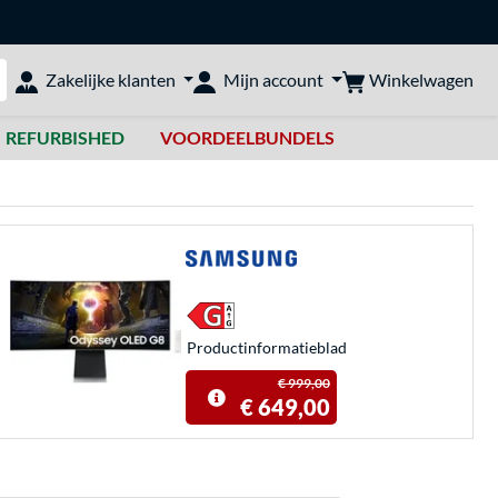
Winkelwagen
Zakelijke klanten
Mijn account
bshop doorzoeken
REFURBISHED
VOORDEELBUNDELS
Product­informatieblad
€ 999,00
€ 649,00