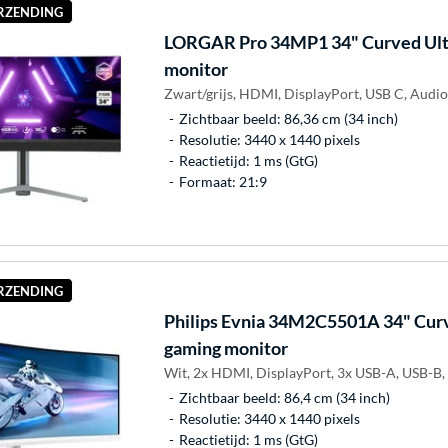
ERZENDING
LORGAR
Pro 34MP1 34" Curved Ul
monitor
Zwart/grijs, HDMI, DisplayPort, USB C, Audio
Zichtbaar beeld: 86,36 cm (34 inch)
Resolutie: 3440 x 1440 pixels
Reactietijd: 1 ms (GtG)
Formaat: 21:9
ERZENDING
Philips
Evnia 34M2C5501A 34" Cur
gaming monitor
Wit, 2x HDMI, DisplayPort, 3x USB-A, USB-B,
Zichtbaar beeld: 86,4 cm (34 inch)
Resolutie: 3440 x 1440 pixels
Reactietijd: 1 ms (GtG)