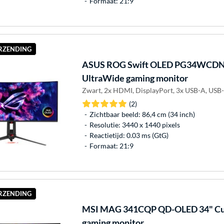
Formaat: 21:9
ERZENDING
ASUS
ROG Swift OLED PG34WCDN 
UltraWide gaming monitor
Zwart, 2x HDMI, DisplayPort, 3x USB-A, USB
(2)
Zichtbaar beeld: 86,4 cm (34 inch)
Resolutie: 3440 x 1440 pixels
Reactietijd: 0.03 ms (GtG)
Formaat: 21:9
ERZENDING
MSI
MAG 341CQP QD-OLED 34" Cu
gaming monitor