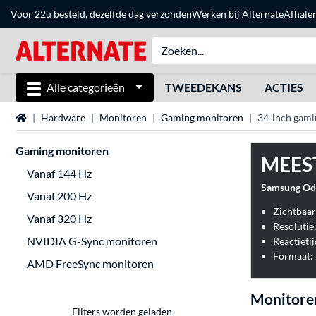
Voor 22u besteld, dezelfde dag verzonden
Werken bij Alternate
Afhale
Alle categorieën
TWEEDEKANS
ACTIES
Home
Hardware
Monitoren
Gaming monitoren
34‑inch gam
Gaming monitoren
MEES
Vanaf 144 Hz
Samsung Ody
Vanaf 200 Hz
Zichtbaar
Vanaf 320 Hz
Resolutie
NVIDIA G-Sync monitoren
Reactietij
Formaat: 
AMD FreeSync monitoren
Monitore
Filters worden geladen