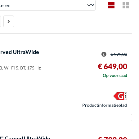
en
rved UltraWide
€ 999,00
€ 649,00
, Wi-Fi 5, BT, 175 Hz
Op voorraad
Product­informatieblad
 Curved UltraWide