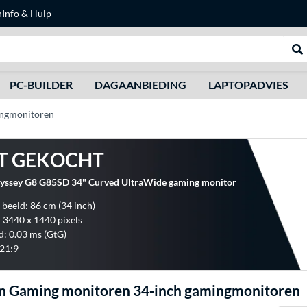
n
Info & Hulp
Zoeken
We
PC-BUILDER
DAGAANBIEDING
LAPTOPADVIES
ingmonitoren
T GEKOCHT
ssey G8 G85SD 34" Curved UltraWide gaming monitor
 beeld: 86 cm (34 inch)
: 3440 x 1440 pixels
d: 0.03 ms (GtG)
21:9
n Gaming monitoren 34‑inch gamingmonitoren