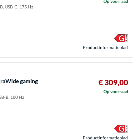
Op voorraad
-B, USB-C, 175 Hz
Product­informatieblad
raWide gaming
€ 309,00
Op voorraad
SB-B, 180 Hz
Product­informatieblad