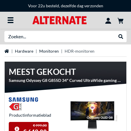
Voor 22u besteld, dezelfde dag verzonden
Zoeken
Websh
Home
Hardware
Monitoren
HDR‑monitoren
MEEST GEKOCHT
Samsung Odyssey G8 G85SD 34" Curved UltraWide gaming monitor
Product­informatieblad
€ 999,00