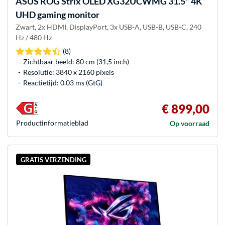
ASUS
ROG Strix OLED XG32UCWMG 31.5" 4K
UHD gaming monitor
Zwart, 2x HDMI, DisplayPort, 3x USB-A, USB-B, USB-C, 240
Hz / 480 Hz
(8)
Zichtbaar beeld: 80 cm (31,5 inch)
Resolutie: 3840 x 2160 pixels
Reactietijd: 0.03 ms (GtG)
€ 899,00
Product­informatieblad
Op voorraad
GRATIS VERZENDING