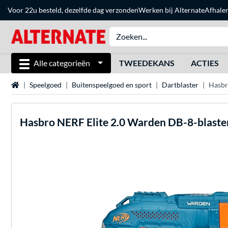
Voor 22u besteld, dezelfde dag verzonden
Werken bij Alternate
Afhale
Alle categorieën
TWEEDEKANS
ACTIES
Home
Speelgoed
Buitenspeelgoed en sport
Dartblaster
Hasbr
Hasbro NERF
Elite 2.0 Warden DB-8-blast