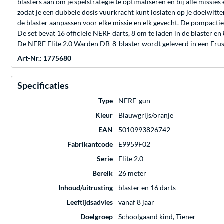
blasters aan om je spelstrategie te optimaliseren en bij alle missies 
zodat je een dubbele dosis vuurkracht kunt loslaten op je doelwitten
de blaster aanpassen voor elke missie en elk gevecht. De pompactie
De set bevat 16 officiële NERF darts, 8 om te laden in de blaster en 
De NERF Elite 2.0 Warden DB-8-blaster wordt geleverd in een Frus
Art-Nr.: 1775680
Specificaties
Type
NERF-gun
Kleur
Blauwgrijs/oranje
EAN
5010993826742
Fabrikantcode
E9959F02
Serie
Elite 2.0
Bereik
26 meter
Inhoud/uitrusting
blaster en 16 darts
Leeftijdsadvies
vanaf 8 jaar
Doelgroep
Schoolgaand kind, Tiener