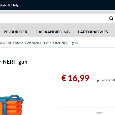
n
Info & Hulp
Zoeken
We
PC-BUILDER
DAGAANBIEDING
LAPTOPADVIES
o NERF Elite 2.0 Warden DB-8-blaster NERF-gun
er NERF-gun
€ 16,99
plus verzend