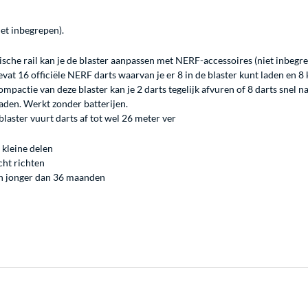
et inbegrepen).
ische rail kan je de blaster aanpassen met NERF-accessoires (niet inbegre
bevat 16 officiële NERF darts waarvan je er 8 in de blaster kunt laden en 
pompactie van deze blaster kan je 2 darts tegelijk afvuren of 8 darts snel 
aden. Werkt zonder batterijen.
 blaster vuurt darts af tot wel 26 meter ver
 kleine delen
cht richten
en jonger dan 36 maanden