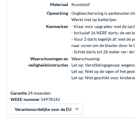
Materiaal
Kunststof
Opmerking
Oogbescherming is aanbevolen (ni
Werkt niet op batterijen.
Kenmerken
- Klaar voor upgrades: met de tact
- Inclusief 16 NERF darts: de set 
- Vuur 2 darts tegelijk af: met de 
naar voren om de blaster door te l
- Schiet darts tot 26 meter ver: de
Waarschuwingen en
Waarschuwing:
veiligheidsinstructies
Let op: Verstikkingsgevaar wegens
Let op: Niet op de ogen of het gezi
Let op: Niet geschikt voor kinder
Garantie
24 maanden
WEEE-nummer
54978142
Verantwoordelijke voor de EU