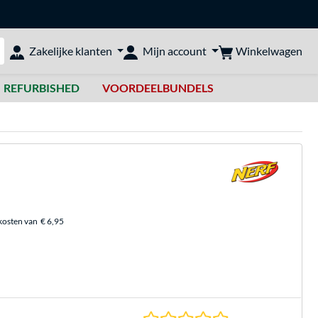
Winkelwagen
Zakelijke klanten
Mijn account
bshop doorzoeken
REFURBISHED
VOORDEELBUNDELS
kosten van
€ 6,95
0.0 sterren gebasee