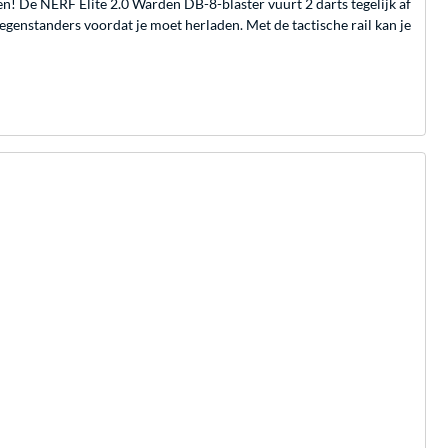
etten! De NERF Elite 2.0 Warden DB-8-blaster vuurt 2 darts tegelijk af
 tegenstanders voordat je moet herladen. Met de tactische rail kan je