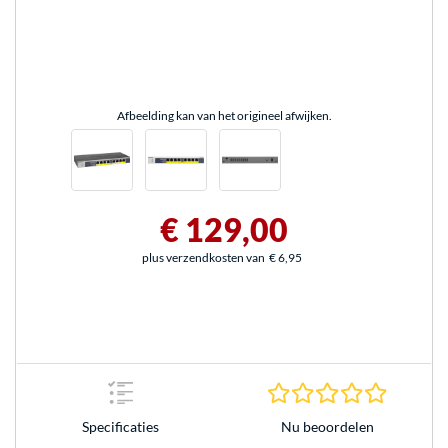
Afbeelding kan van het origineel afwijken.
€ 129,00
plus verzendkosten van
€ 6,95
0.0 sterr
Nu beoordelen
Specificaties