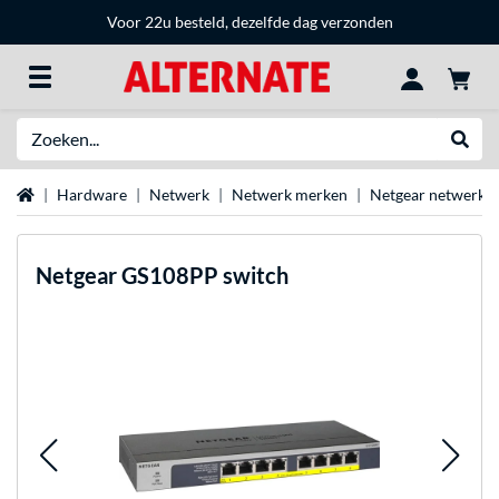
Voor 22u besteld, dezelfde dag verzonden
Zoeken
Websh
Home
Hardware
Netwerk
Netwerk merken
Netgear netwerka
Netgear
GS108PP switch