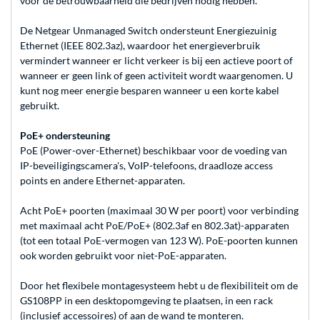
voor de betrouwbaarheid die bedrijven nodig hebben.
De Netgear Unmanaged Switch ondersteunt Energiezuinig
Ethernet (IEEE 802.3az), waardoor het energieverbruik
vermindert wanneer er licht verkeer is bij een actieve poort of
wanneer er geen link of geen activiteit wordt waargenomen. U
kunt nog meer energie besparen wanneer u een korte kabel
gebruikt.
PoE+ ondersteuning
PoE (Power-over-Ethernet) beschikbaar voor de voeding van
IP-beveiligingscamera's, VoIP-telefoons, draadloze access
points en andere Ethernet-apparaten.
Acht PoE+ poorten (maximaal 30 W per poort) voor verbinding
met maximaal acht PoE/PoE+ (802.3af en 802.3at)-apparaten
(tot een totaal PoE-vermogen van 123 W). PoE-poorten kunnen
ook worden gebruikt voor niet-PoE-apparaten.
Door het flexibele montagesysteem hebt u de flexibiliteit om de
GS108PP in een desktopomgeving te plaatsen, in een rack
(inclusief accessoires) of aan de wand te monteren.