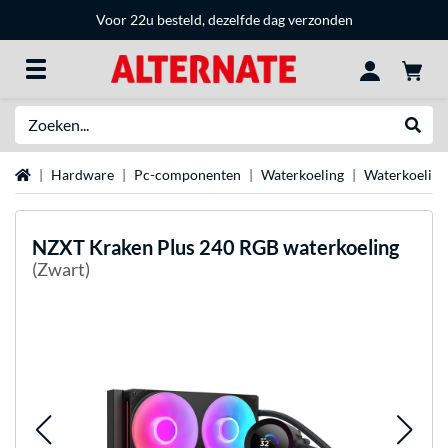
Voor 22u besteld, dezelfde dag verzonden
Zoeken
Websh
Home
Hardware
Pc-componenten
Waterkoeling
Waterkoeling
NZXT
Kraken Plus 240 RGB waterkoeling
(Zwart)