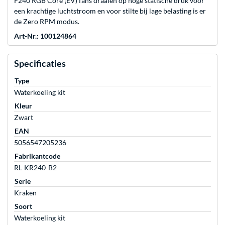
F240 RGB Core (EV) fans draaien op hoge statische druk voor
een krachtige luchtstroom en voor stilte bij lage belasting is er
de Zero RPM modus.
Art-Nr.: 100124864
Specificaties
Type
Waterkoeling kit
Kleur
Zwart
EAN
5056547205236
Fabrikantcode
RL-KR240-B2
Serie
Kraken
Soort
Waterkoeling kit