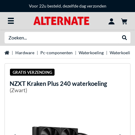
Voor 22u besteld, dezelfde dag verzonden
Zoeken
Websh
Home
Hardware
Pc-componenten
Waterkoeling
Waterkoeling
GRATIS VERZENDING
NZXT
Kraken Plus 240 waterkoeling
(Zwart)