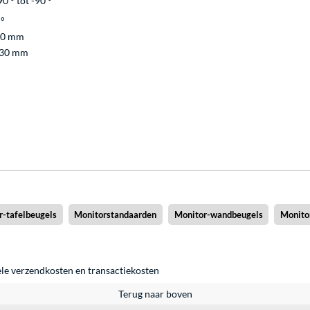
0 ° tot -90 °
 °
00 mm
430 mm
r-tafelbeugels
Monitorstandaarden
Monitor-wandbeugels
Monito
ele
verzendkosten
en
transactiekosten
Terug naar boven