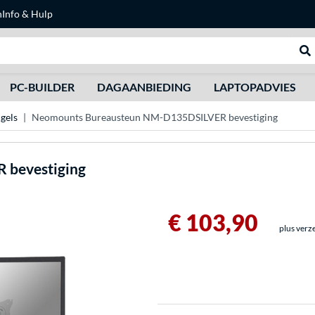
n
Info & Hulp
Zoeken
We
PC-BUILDER
DAGAANBIEDING
LAPTOPADVIES
gels
Neomounts Bureausteun NM-D135DSILVER bevestiging
 bevestiging
€ 103,90
plus verz