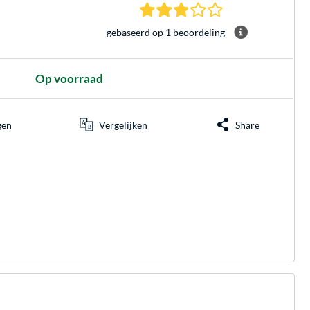
3.0 sterren gebasee
gebaseerd op 1 beoordeling
Op voorraad
gen
Vergelijken
Share