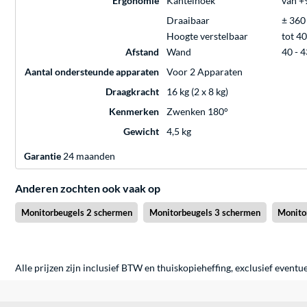
Ergonomie
Kantelhoek
van +9
Draaibaar
± 360
Hoogte verstelbaar
tot 4
Afstand
Wand
40 - 
Aantal ondersteunde apparaten
Voor 2 Apparaten
Draagkracht
16 kg (2 x 8 kg)
Kenmerken
Zwenken 180°
Gewicht
4,5 kg
Garantie
24 maanden
Anderen zochten ook vaak op
Monitorbeugels 2 schermen
Monitorbeugels 3 schermen
Monito
Alle prijzen zijn inclusief BTW en thuiskopieheffing, exclusief eventu