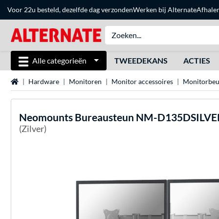
Voor 22u besteld, dezelfde dag verzonden
Werken bij Alternate
Afhale
Alle categorieën
TWEEDEKANS
ACTIES
Home
Hardware
Monitoren
Monitor accessoires
Monitorbeu
Neomounts
Bureausteun NM-D135DSILVER
(Zilver)