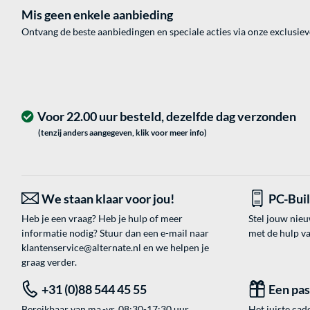
Mis geen enkele aanbieding
Ontvang de beste aanbiedingen en speciale acties via onze exclusie
Voor 22.00 uur besteld, dezelfde dag verzonden
(tenzij anders aangegeven, klik voor meer info)
We staan klaar voor jou!
PC-Bui
Heb je een vraag? Heb je hulp of meer
Stel jouw nie
informatie nodig? Stuur dan een e-mail naar
met de hulp v
klantenservice@alternate.nl
en we helpen je
graag verder.
+31 (0)88 544 45 55
Een pa
Bereikbaar van ma.-vr. 08:30-17:30 uur.
Het juiste cade