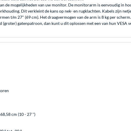
n de mogelijkheden van uw monitor. De monitorarm is eenvoudig in hoogt
khouding. Dit verkleint de kans op nek- en rugklachten. Kabels zijn netj
men t/m 27" (69 cm). Het draagvermogen van de arm is 8 kg per scherm.
(groter) gatenpatroon, dan kunt u dit oplossen met een van hun VESA v
toren
 68,58 cm (10 - 27 '')