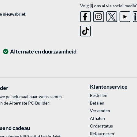
Volg jij ons al via social media
ve
nieuwsbrief
.
Alternate en duurzaamheid
Klantenservice
lder
Bestellen
uwe pc helemaal naar wens samen
an de Alternate PC-Builder!
Betalen
Verzenden
Afhalen
Orderstatus
ssend cadeau
Retourneren
au vinden blijft altijd lastig. Met