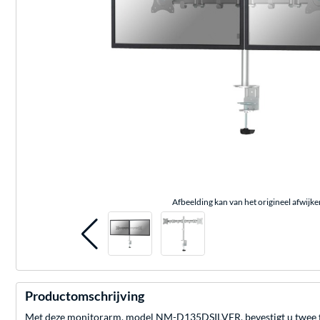
Afbeelding kan van het origineel afwijke
Productomschrijving
Met deze monitorarm, model NM-D135DSILVER, bevestigt u twee fl