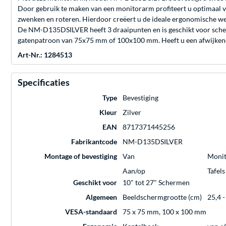
Door gebruik te maken van een monitorarm profiteert u optimaal va
zwenken en roteren. Hierdoor creëert u de ideale ergonomische wer
De NM-D135DSILVER heeft 3 draaipunten en is geschikt voor scher
gatenpatroon van 75x75 mm of 100x100 mm. Heeft u een afwijkend 
Art-Nr.: 1284513
Specificaties
Type
Bevestiging
Kleur
Zilver
EAN
8717371445256
Fabrikantcode
NM-D135DSILVER
Montage of bevestiging
Van
Moni
Aan/op
Tafels
Geschikt voor
10" tot 27" Schermen
Algemeen
Beeldschermgrootte (cm)
25,4 -
VESA-standaard
75 x 75 mm, 100 x 100 mm