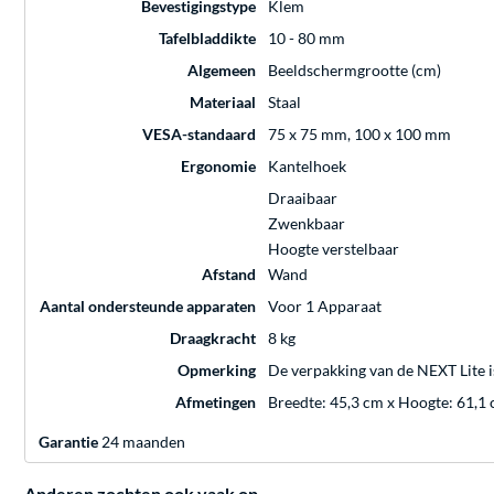
Bevestigingstype
Klem
Tafelbladdikte
10 - 80 mm
Algemeen
Beeldschermgrootte (cm)
Materiaal
Staal
VESA-standaard
75 x 75 mm, 100 x 100 mm
Ergonomie
Kantelhoek
Draaibaar
Zwenkbaar
Hoogte verstelbaar
Afstand
Wand
Aantal ondersteunde apparaten
Voor 1 Apparaat
Draagkracht
8 kg
Opmerking
De verpakking van de NEXT Lite is
Afmetingen
Breedte: 45,3 cm x Hoogte: 61,1 
Garantie
24 maanden
Anderen zochten ook vaak op