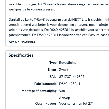
zwenktechnologie (180°) kan de bureausteun aangepast worden naar
werkpositie te kunnen creëren.
Dankzij de korte T-Rex® bovenarm van de NEXT Lite is slechts mini
gepositioneerd wat beter is voor de ogen en er tevens meer ruimt
geleiding van de kabels. De DS60-425BL1 is geschikt voor scher
gatenpatronen. De DS60-425BL1 is voorzien van een Easy-release 
Art-Nr.: 1934483
Specificaties
Type
Bevestiging
Kleur
Zwart
EAN
8717371449827
Fabrikantcode
DS60-425BL1
Montage of bevestiging
Van
Aan/op
Geschikt voor
Voor schermen tot 27"