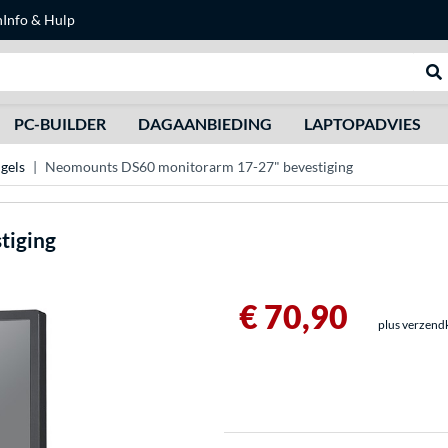
n
Info & Hulp
Zoeken
We
PC-BUILDER
DAGAANBIEDING
LAPTOPADVIES
gels
Neomounts DS60 monitorarm 17-27" bevestiging
tiging
€ 70,90
plus verzend