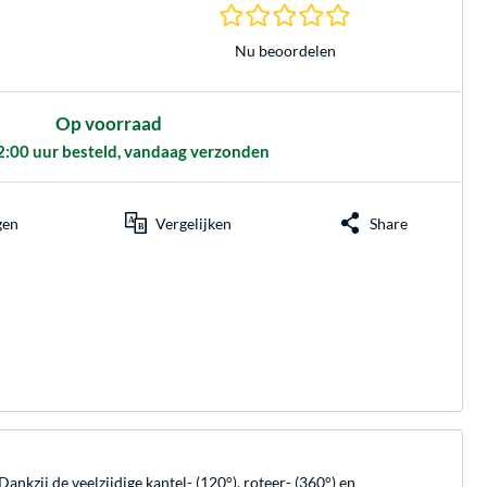
0.0 sterren gebasee
Nu beoordelen
Op voorraad
2:00 uur besteld, vandaag verzonden
gen
Vergelijken
Share
ij de veelzijdige kantel- (120°), roteer- (360°) en