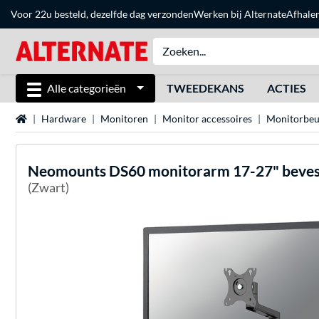
Voor 22u besteld, dezelfde dag verzonden
Werken bij Alternate
Afhale
Alle categorieën
TWEEDEKANS
ACTIES
Home
Hardware
Monitoren
Monitor accessoires
Monitorbeu
Neomounts
DS60 monitorarm 17-27" beves
(Zwart)