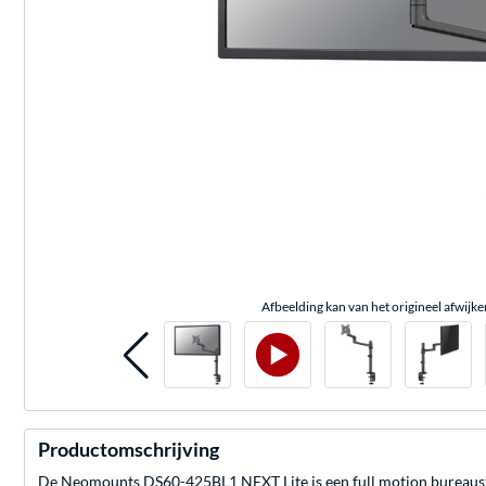
Afbeelding kan van het origineel afwijke
Productomschrijving
De Neomounts DS60-425BL1 NEXT Lite is een full motion bureausteu