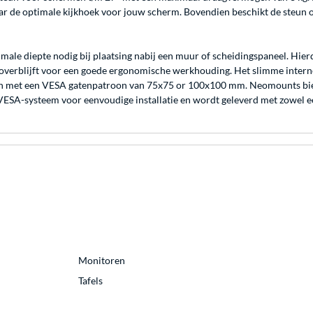
 de optimale kijkhoek voor jouw scherm. Bovendien beschikt de steun o
male diepte nodig bij plaatsing nabij een muur of scheidingspaneel. Hie
e overblijft voor een goede ergonomische werkhouding. Het slimme inter
men met een VESA gatenpatroon van 75x75 or 100x100 mm. Neomounts bie
VESA-systeem voor eenvoudige installatie en wordt geleverd met zowel e
Monitoren
Tafels