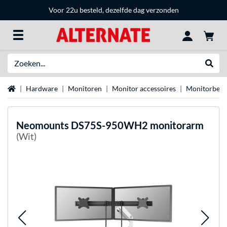
Voor 22u besteld, dezelfde dag verzonden
Zoeken
Websh
Home
Hardware
Monitoren
Monitor accessoires
Monitorbeug
Neomounts
DS75S-950WH2 monitorarm
(Wit)