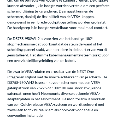
cm) om de perfecte werkpositie te kunnen creëren. De displays
kunnen afzonderlijk in hoogte worden versteld om een perfecte
schermuitlijning te garanderen. Daarnaast kunnen de
schermen, dankzij de flexibiliteit van de VESA-koppen,
desgewenst in een brede cockpit-opstelling worden geplaatst.
De handgreep is in hoogte verstelbaar voor maximaal comfort.
De DS75S-950WH2 is voorzien van het handige 180°-
stopmechanisme dat voorkomt dat de steun de wand of het
scheidingspaneel raakt, wanneer deze in de buurt ervan wordt
geïnstalleerd. Het slimme kabelmanagementsysteem zorgt voor
een overzichtelijke geleiding van de kabels.
De zwarte VESA-platen en crossbar van de NEXT One
integreren stijlvol met de zwarte achterkant van je scherm. De
DS75S-950WH2 is geschikt voor schermen met een VESA
gatenpatroon van 75x75 of 100x100 mm. Voor afwijkende
gatenpatronen heeft Neomounts diverse optionele VESA-
adapterplaten in het assortiment. De monitorarm is voorzien
van een Quick-release VESA-systeem en wordt geleverd met
zowel een topfix bureauklem als doorvoer voor snelle en
eenvoudige installatie.