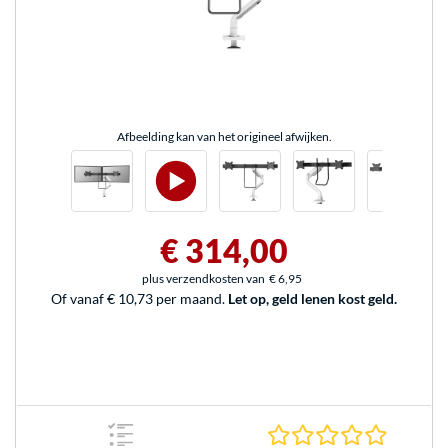
Afbeelding kan van het origineel afwijken.
€ 314,00
plus verzendkosten van
€ 6,95
Of vanaf € 10,73 per maand.
Let op, geld lenen kost geld.
0.0 sterr