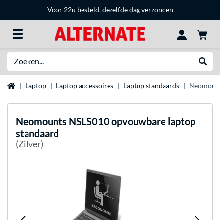
Voor 22u besteld, dezelfde dag verzonden
Zoeken
Websh
Home
Laptop
Laptop accessoires
Laptop standaards
Neomount
Neomounts
NSLS010 opvouwbare laptop
standaard
(Zilver)