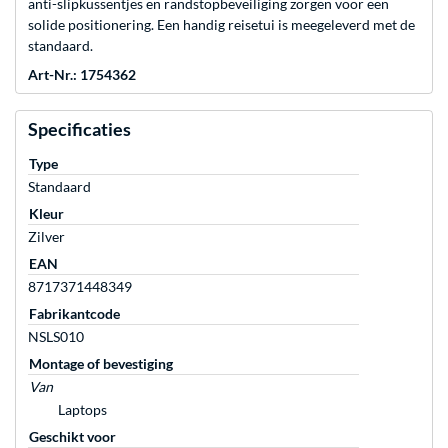
anti-slipkussentjes en randstopbeveiliging zorgen voor een
solide positionering. Een handig reisetui is meegeleverd met de
standaard.
Art-Nr.: 1754362
Specificaties
Type
Standaard
Kleur
Zilver
EAN
8717371448349
Fabrikantcode
NSLS010
Montage of bevestiging
Van
Laptops
Geschikt voor