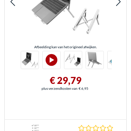
Afbeelding kan van het origineel afwijken.
€ 29,79
plus verzendkosten van
€ 6,95
0.0 sterr