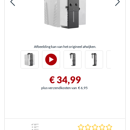
Afbeelding kan van het origineel afwijken.
€ 34,99
plus verzendkosten van
€ 6,95
0.0 sterr