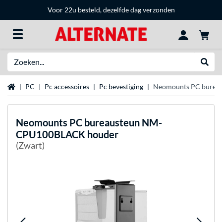
Voor 22u besteld, dezelfde dag verzonden
Zoeken
Websh
Home
PC
Pc accessoires
Pc bevestiging
Neomounts PC burea
Neomounts
PC bureausteun NM-
CPU100BLACK houder
(Zwart)