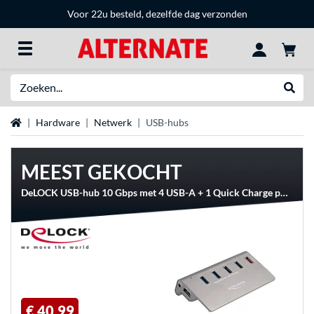
Voor 22u besteld, dezelfde dag verzonden
Zoeken
Websh
Home
Hardware
Netwerk
USB-hubs
MEEST GEKOCHT
DeLOCK USB-hub 10 Gbps met 4 USB-A + 1 Quick Charge poort
€ 40,99