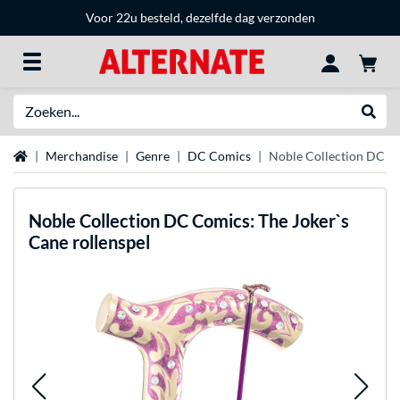
Voor 22u besteld, dezelfde dag verzonden
Zoeken
Websh
Home
Merchandise
Genre
DC Comics
Noble Collection DC Co
Noble Collection
DC Comics: The Joker`s
Cane rollenspel