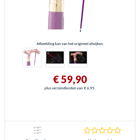
Afbeelding kan van het origineel afwijken.
€ 59,90
plus verzendkosten van
€ 6,95
0.0 sterr