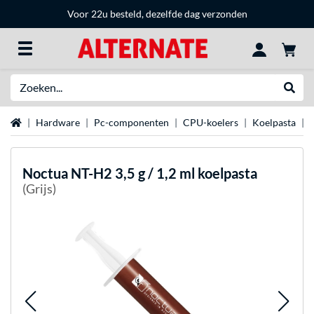
Voor 22u besteld, dezelfde dag verzonden
Zoeken
Websh
Home
Hardware
Pc-componenten
CPU-koelers
Koelpasta
Noctua
NT-H2 3,5 g / 1,2 ml koelpasta
(Grijs)