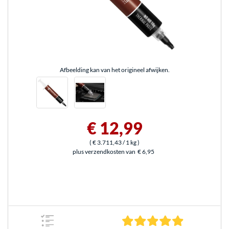
Afbeelding kan van het origineel afwijken.
€ 12,99
(
€ 3.711,43
/ 1 kg
)
plus verzendkosten van
€ 6,95
5.0 sterren g