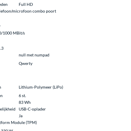
eden
Full HD
lefoon/microfoon combo poort
r
/1000 MBit/s
.3
null met numpad
Qwerty
n
Lithium-Polymeer (LiPo)
en
6 st.
83 Wh
lijkheid
USB-C-oplader
Ja
atform Module (TPM)
r 330 W