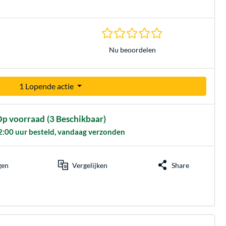
0.0 sterren gebasee
Nu beoordelen
1 Lopende actie
p voorraad
(3 Beschikbaar)
2:00 uur besteld, vandaag verzonden
gen
Vergelijken
Share