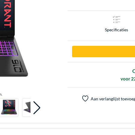
Specificaties
O
voor 2
n.
Aan verlanglijst toevoe