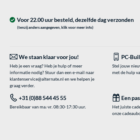
Voor 22.00 uur besteld, dezelfde dag verzonden
(tenzij anders aangegeven, klik voor meer info)
We staan klaar voor jou!
PC-Bui
Heb je een vraag? Heb je hulp of meer
Stel jouw nie
informatie nodig? Stuur dan een e-mail naar
met de hulp v
klantenservice@alternate.nl
en we helpen je
graag verder.
+31 (0)88 544 45 55
Een pa
Bereikbaar van ma.-vr. 08:30-17:30 uur.
Het juiste cade
onze cadeaubon