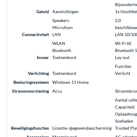
Bijzonderh
Geluid
Aansluitingen
1x Hoofdte
Speakers
2.0
Microfoon
beschikbaa
Connectiviteit
LAN
LAN 10/100
WLAN
Wi-Fi 6E
Bluetooth
Bluetooth 5
Invoer
Toetsenbord
Lay-out
Functies
Verlichting
Toetsenbord
Verlicht
Besturingssysteem
Windows 11 Home
Stroomvoorziening
Accu
Stroombro
Aantal cell
Capaciteit
Oplaadmoge
Snelladen
Beveiligingsfuncties
Licentie-/gegevensbescherming
Trusted Pl
Accessoires
Meegeleverd
AC-adapte