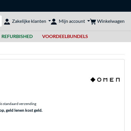
Winkelwagen
Zakelijke klanten
Mijn account
bshop doorzoeken
REFURBISHED
VOORDEELBUNDELS
is standaard verzending
op, geld lenen kost geld.