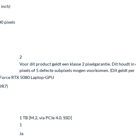
 inch)
00 pixels
2
Voor dit product geldt een klasse 2 pixelgarantie. Dit houdt i
pixels of 5 defecte subpixels mogen voorkomen. (Dit geldt per 1
Force RTX 5080 Laptop-GPU
DR7)
1 TB [M.2, via PCIe 4.0, SSD]
1
Ja