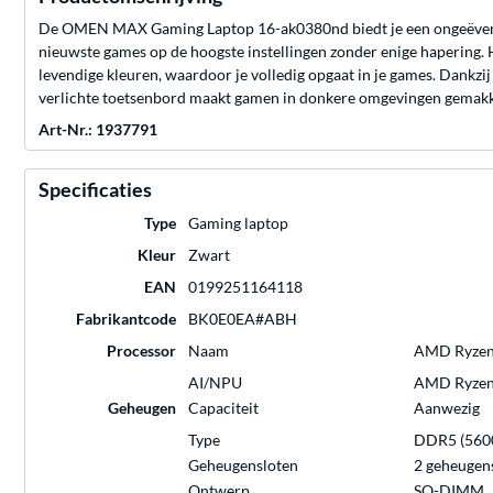
De OMEN MAX Gaming Laptop 16-ak0380nd biedt je een ongeëvenaa
nieuwste games op de hoogste instellingen zonder enige hapering. 
levendige kleuren, waardoor je volledig opgaat in je games. Dank
verlichte toetsenbord maakt gamen in donkere omgevingen gemakkel
Art-Nr.: 1937791
Specificaties
Type
Gaming laptop
Kleur
Zwart
EAN
0199251164118
Fabrikantcode
BK0E0EA#ABH
Processor
Naam
AMD Ryzen A
AI/NPU
AMD Ryzen™
Geheugen
Capaciteit
Aanwezig
Type
DDR5 (560
Geheugensloten
2 geheugens
Ontwerp
SO-DIMM