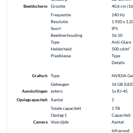
Beeldscherm
Grootte
40,6 cm (16
Frequentie
240 Hz
Resolutie
1.920 x 1.2
Soort
IPS
Beeldverhouding
16:10
Type
Anti-Glare
Helderheid
500 cd/m²
Pixelklasse
Type
Details
Grafisch
Type
NVIDIA Ge
Geheugen
16 GB (GD
Aansluitingen
extern
1x RJ-45
Opslagcapaciteit
Aantal
1
Totale capaciteit
1 TB
Opslag 1
Capaciteit
Camera
Voorzijde
Aantal
Infrarood