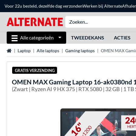
Voor 22u besteld, dezelfde dag verzonden
Werken bij Alternate
Afhale
Alle categorieën
TWEEDEKANS
ACTIES
Home
Laptop
Alle laptops
Gaming laptops
OMEN MAX Gaming 
GRATIS VERZENDING
OMEN
MAX Gaming Laptop 16-ak0380nd 1
(Zwart | Ryzen AI 9 HX 375 | RTX 5080 | 32 GB | 1 TB