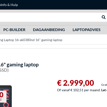
n
Info & Hulp
Zoeken
We
PC-BUILDER
DAGAANBIEDING
LAPTOPADVIES
Laptop 16-ak0380nd 16" gaming laptop
6" gaming laptop
 SSD)
€ 2.999,00
Grat
Of vanaf € 102,51 per maand.
Let 