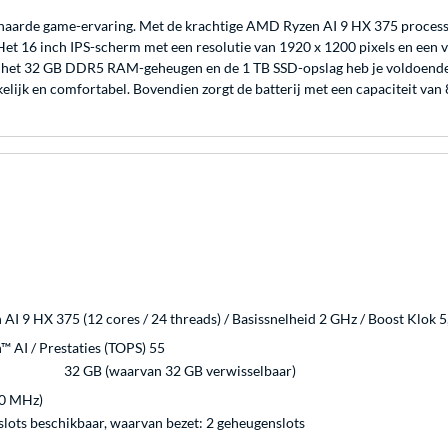
rde game-ervaring. Met de krachtige AMD Ryzen AI 9 HX 375 processor
Het 16 inch IPS-scherm met een resolutie van 1920 x 1200 pixels en een 
zij het 32 GB DDR5 RAM-geheugen en de 1 TB SSD-opslag heb je voldoende 
ijk en comfortabel. Bovendien zorgt de batterij met een capaciteit van
I 9 HX 375 (12 cores / 24 threads) / Basissnelheid 2 GHz / Boost Klok 
 AI / Prestaties (TOPS) 55
32 GB (waarvan 32 GB verwisselbaar)
0 MHz)
lots beschikbaar, waarvan bezet: 2 geheugenslots