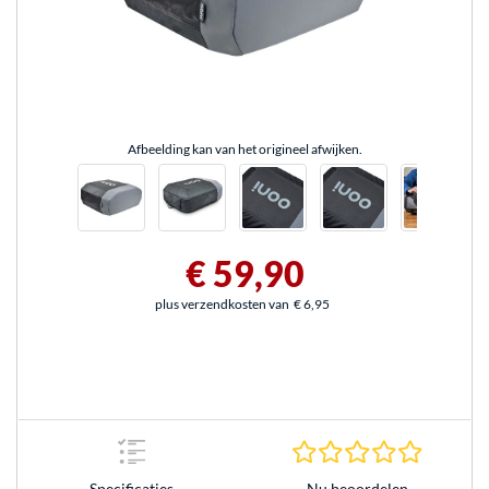
Afbeelding kan van het origineel afwijken.
€ 59,90
plus verzendkosten van
€ 6,95
0.0 sterr
Nu beoordelen
Specificaties