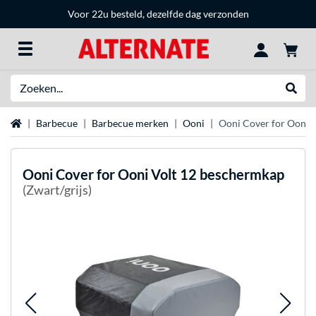
Voor 22u besteld, dezelfde dag verzonden
Zoeken
Websh
Home
Barbecue
Barbecue merken
Ooni
Ooni Cover for Ooni 
Ooni
Cover for Ooni Volt 12 beschermkap
(Zwart/grijs)