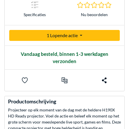
0.0 sterr
Nu beoordelen
Specificaties
1 Lopende actie
Vandaag besteld, binnen 1-3 werkdagen
verzonden
Productomschrijving
Projecteer op elk moment van de dag met de heldere H190X
HD Ready projector. Voel de actie en beleef elk moment op het
grote scherm voor meeslepende live sport, games en films. Deze
compacte projector met hoge helderheid is handig en