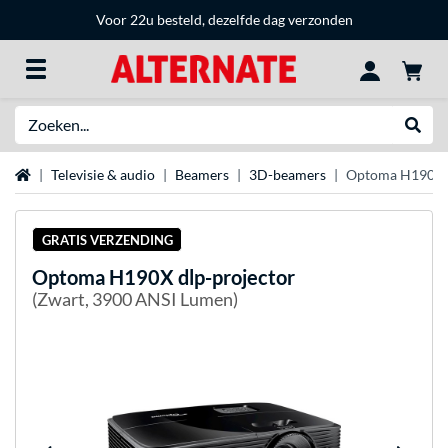
Voor 22u besteld, dezelfde dag verzonden
Zoeken
Websh
Home
Televisie & audio
Beamers
3D-beamers
Optoma H190X d
GRATIS VERZENDING
Optoma
H190X dlp-projector
(Zwart, 3900 ANSI Lumen)