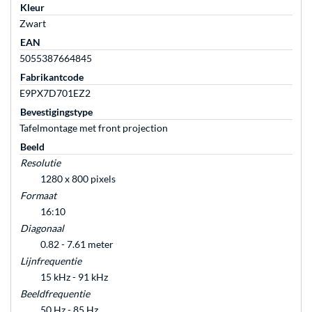
Kleur
Zwart
EAN
5055387664845
Fabrikantcode
E9PX7D701EZ2
Bevestigingstype
Tafelmontage met front projection
Beeld
Resolutie
1280 x 800 pixels
Formaat
16:10
Diagonaal
0.82 - 7.61 meter
Lijnfrequentie
15 kHz - 91 kHz
Beeldfrequentie
50 Hz - 85 Hz