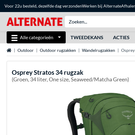
Voor 22u besteld, dezelfde dag verzonden
Werken bij Alternate
Afhale
Alle categorieën
TWEEDEKANS
ACTIES
Home
Outdoor
Outdoor rugzakken
Wandelrugzakken
Osprey 
Osprey
Stratos 34 rugzak
(Groen, 34 liter, One size, Seaweed/Matcha Green)