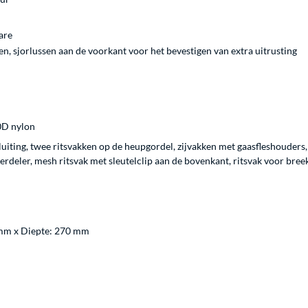
are
, sjorlussen aan de voorkant voor het bevestigen van extra uitrusting
0D nylon
uiting, twee ritsvakken op de heupgordel, zijvakken met gaasfleshouders, 
deler, mesh ritsvak met sleutelclip aan de bovenkant, ritsvak voor bree
mm x Diepte: 270 mm