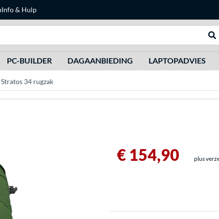
n
Info & Hulp
Zoeken
We
PC-BUILDER
DAGAANBIEDING
LAPTOPADVIES
Stratos 34 rugzak
€ 154,90
plus verz