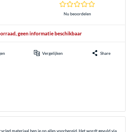
0.0 sterren gebasee
Nu beoordelen
oorraad, geen informatie beschikbaar
gen
Vergelijken
Share
ycled materiaal ben je op alles voorbereid. Het wordt gevuld via