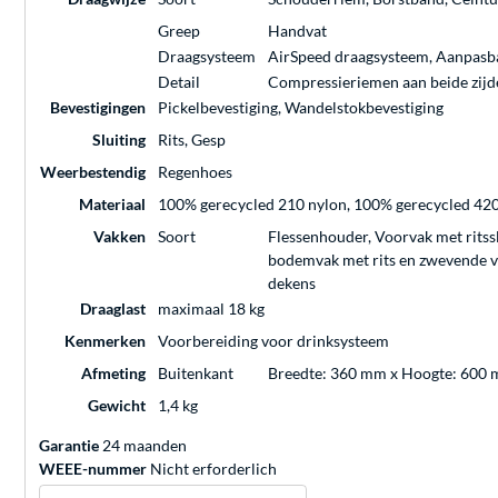
Greep
Handvat
Draagsysteem
AirSpeed draagsysteem, Aanpasb
Detail
Compressieriemen aan beide zijden
Bevestigingen
Pickelbevestiging, Wandelstokbevestiging
Sluiting
Rits, Gesp
Weerbestendig
Regenhoes
Materiaal
100% gerecycled 210 nylon, 100% gerecycled 42
Vakken
Soort
Flessenhouder, Voorvak met ritssl
bodemvak met rits en zwevende ver
dekens
Draaglast
maximaal 18 kg
Kenmerken
Voorbereiding voor drinksysteem
Afmeting
Buitenkant
Breedte: 360 mm x Hoogte: 600 
Gewicht
1,4 kg
Garantie
24 maanden
WEEE-nummer
Nicht erforderlich