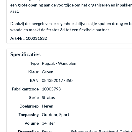
een grote opening aan de voorzijde om het organiseren en inpakken 
gaat.
Dankzij de meegeleverde regenhoes blijven al je spullen droog en b
wandelen maakt de Stratos 34 tot een flexibele partner.
Art-Nr.: 100031532
Specificaties
Type
Rugzak - Wandelen
Kleur
Groen
EAN
0843820177350
Fabrikantcode
10005793
Serie
Stratos
Doelgroep
Heren
Toepassing
Outdoor, Sport
Volume
34 liter
Draagwijze
Soort
Schouderriem, Borstband, Ceint