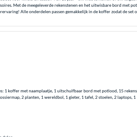
oires. Met de meegeleverde rekenstenen en het uitwisbare bord met potl
eerervaring! Alle onderdelen passen gemakkelijk in de koffer zodat de se
es: 1 koffer met naamplaatje, 1 uitschuifbaar bord met potlood, 15 rekenst
siermap, 2 planten, 1 wereldbol, 1 gieter, 1 tafel, 2 stoelen, 2 laptops, 1