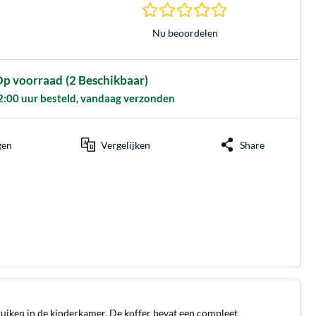
0.0 sterren gebasee
Nu beoordelen
p voorraad
(2 Beschikbaar)
2:00 uur besteld, vandaag verzonden
gen
Vergelijken
Share
bruiken in de kinderkamer. De koffer bevat een compleet