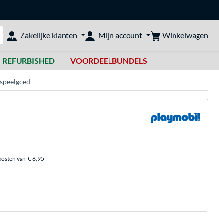
Winkelwagen
Zakelijke klanten
Mijn account
bshop doorzoeken
REFURBISHED
VOORDEELBUNDELS
espeelgoed
kosten van
€ 6,95