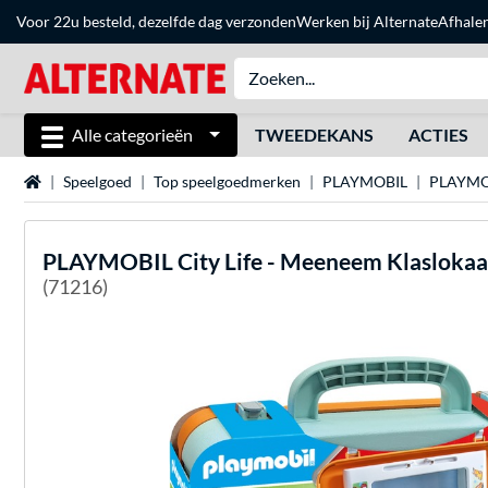
Voor 22u besteld, dezelfde dag verzonden
Werken bij Alternate
Afhale
Alle categorieën
TWEEDEKANS
ACTIES
Home
Speelgoed
Top speelgoedmerken
PLAYMOBIL
PLAYMOB
PLAYMOBIL
City Life - Meeneem Klaslokaa
(71216)