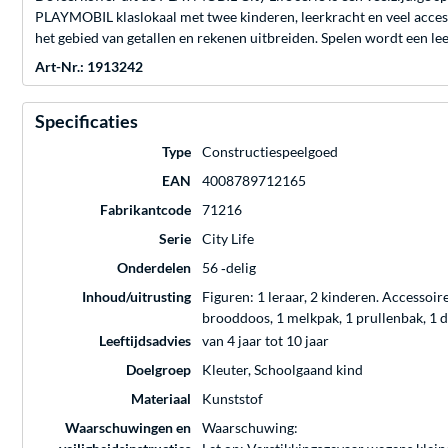
PLAYMOBIL klaslokaal met twee kinderen, leerkracht en veel access
het gebied van getallen en rekenen uitbreiden. Spelen wordt een l
Art-Nr.: 1913242
Specificaties
Type
Constructiespeelgoed
EAN
4008789712165
Fabrikantcode
71216
Serie
City Life
Onderdelen
56 ‐delig
Inhoud/uitrusting
Figuren: 1 leraar, 2 kinderen. Accessoir
brooddoos, 1 melkpak, 1 prullenbak, 1 dos
Leeftijdsadvies
van 4 jaar tot 10 jaar
Doelgroep
Kleuter, Schoolgaand kind
Materiaal
Kunststof
Waarschuwingen en
Waarschuwing: