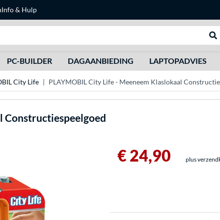
n
Info & Hulp
Zoeken
We
PC-BUILDER
DAGAANBIEDING
LAPTOPADVIES
IL City Life
PLAYMOBIL City Life - Meeneem Klaslokaal Constructi
l Constructiespeelgoed
€ 24,90
plus verzend