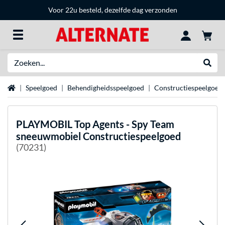
Voor 22u besteld, dezelfde dag verzonden
Zoeken
Websh
Home
Speelgoed
Behendigheidsspeelgoed
Constructiespeelgoed
PLAYMOBIL
Top Agents - Spy Team
sneeuwmobiel Constructiespeelgoed
(70231)