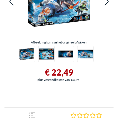
Afbeelding kan van het origineel afwijken.
€ 22,49
plus verzendkosten van
€ 6,95
0.0 sterr