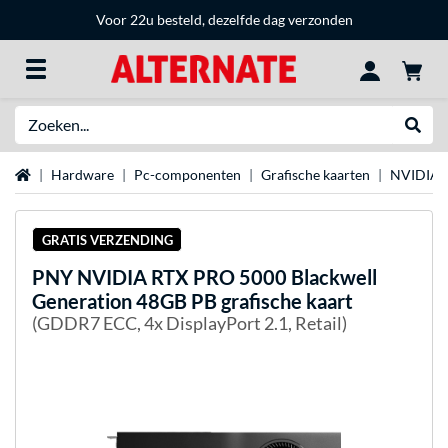
Voor 22u besteld, dezelfde dag verzonden
Zoeken
Websh
Home
Hardware
Pc-componenten
Grafische kaarten
NVIDIA g
GRATIS VERZENDING
PNY
NVIDIA RTX PRO 5000 Blackwell
Generation 48GB PB grafische kaart
(GDDR7 ECC, 4x DisplayPort 2.1, Retail)