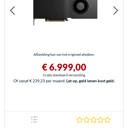
Afbeelding kan van het origineel afwijken.
€ 6.999,00
Gratis standaard verzending
Of vanaf € 239,23 per maand.
Let op, geld lenen kost geld.
0.0 sterr