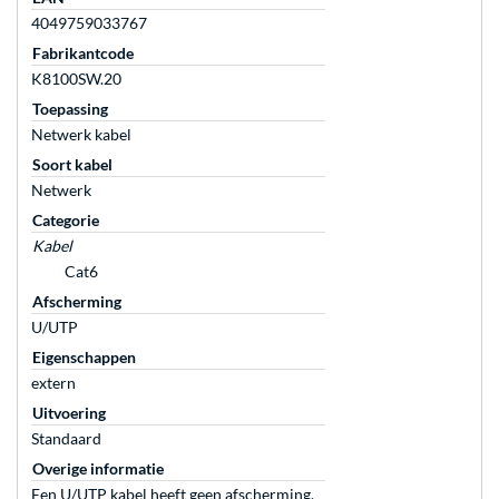
4049759033767
Fabrikantcode
K8100SW.20
Toepassing
Netwerk kabel
Soort kabel
Netwerk
Categorie
Kabel
Cat6
Afscherming
U/UTP
Eigenschappen
extern
Uitvoering
Standaard
Overige informatie
Een U/UTP kabel heeft geen afscherming.