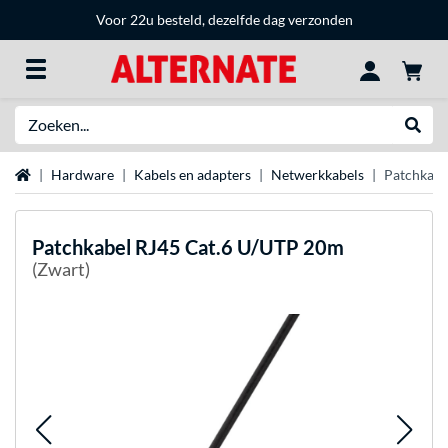
Voor 22u besteld, dezelfde dag verzonden
Zoeken
Websh
Home
Hardware
Kabels en adapters
Netwerkkabels
Patchkabe
Patchkabel RJ45 Cat.6 U/UTP 20m
(Zwart)