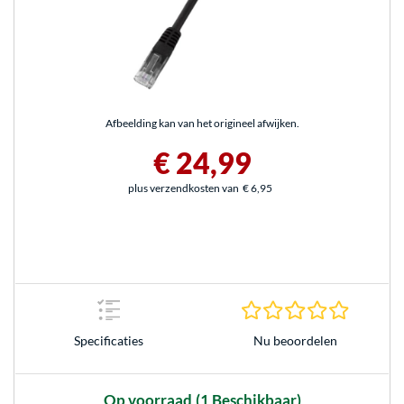
Afbeelding kan van het origineel afwijken.
€ 24,99
plus verzendkosten van
€ 6,95
0.0 sterr
Nu beoordelen
Specificaties
Op voorraad
(1 Beschikbaar)