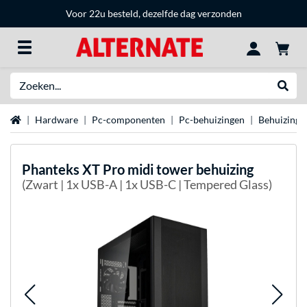
Voor 22u besteld, dezelfde dag verzonden
Zoeken
Websh
Home
Hardware
Pc-componenten
Pc-behuizingen
Behuizing 
Phanteks
XT Pro midi tower behuizing
(Zwart | 1x USB-A | 1x USB-C | Tempered Glass)