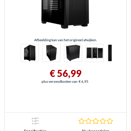
Afbeelding kan van het origineel afwijken.
€ 56,99
plus verzendkosten van
€ 6,95
0.0 sterr
Nu beoordelen
Specificaties