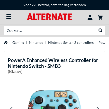
Voor 22u besteld, dezelfde dag verzonden
Zoeken
Websh
Home
Gaming
Nintendo
Nintendo Switch 2 controllers
PowerA
PowerA
Enhanced Wireless Controller for
Nintendo Switch - SMB3
(Blauw)