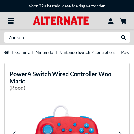
Voor 22u besteld, dezelfde dag verzonden
Zoeken
Websh
Home
Gaming
Nintendo
Nintendo Switch 2 controllers
PowerA
PowerA
Switch Wired Controller Woo
Mario
(Rood)