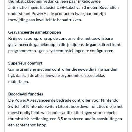
thumbstickbediening dankzij een paar ingebouwde
antifrictieringen. Inclusief USB-kabel van 3 meter. Bovendien
ondersteunt PowerA alle producten twee jaar om zijn
toewijding aan kwaliteit te benadrukken.
Geavanceerde gameknoppen
Krijg een voorsprong op de concurrentie met toewijsbare
geavanceerde gameknoppen die je tijdens de game direct kunt
programmeren - geen systeeminstellingen te configureren.
Superieur comfort
Game urenlang met een controller die geweldig in je handen
ligt, dankzij de allernieuwste ergonomie en eersteklas
materialen.
Boordevol functies
De PowerA geavanceerde bedrade controller voor Nintendo
Switch of Nintendo Switch Lite zit boordevol functies die je het
meest nodig hebt, waaronder antifrictieringen voor soepele
thumbstick-bediening, een 3,5 mm stereo-audio-aansluiting en
een screenshot-knop.