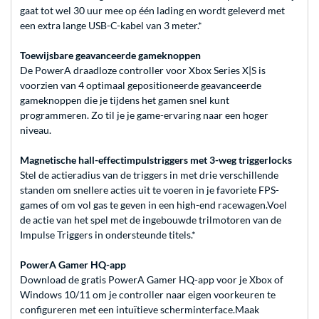
gaat tot wel 30 uur mee op één lading en wordt geleverd met
een extra lange USB-C-kabel van 3 meter.*
Toewijsbare geavanceerde gameknoppen
De PowerA draadloze controller voor Xbox Series X|S is
voorzien van 4 optimaal gepositioneerde geavanceerde
gameknoppen die je tijdens het gamen snel kunt
programmeren. Zo til je je game-ervaring naar een hoger
niveau.
Magnetische hall-effectimpulstriggers met 3-weg triggerlocks
Stel de actieradius van de triggers in met drie verschillende
standen om snellere acties uit te voeren in je favoriete FPS-
games of om vol gas te geven in een high-end racewagen.Voel
de actie van het spel met de ingebouwde trilmotoren van de
Impulse Triggers in ondersteunde titels.*
PowerA Gamer HQ-app
Download de gratis PowerA Gamer HQ-app voor je Xbox of
Windows 10/11 om je controller naar eigen voorkeuren te
configureren met een intuïtieve scherminterface.Maak