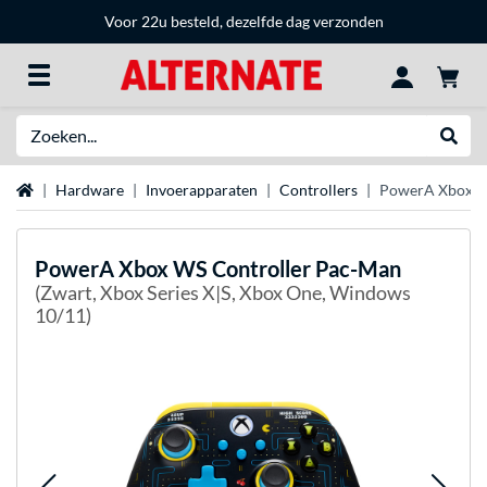
Voor 22u besteld, dezelfde dag verzonden
Zoeken
Websh
Home
Hardware
Invoerapparaten
Controllers
PowerA Xbox W
PowerA
Xbox WS Controller Pac-Man
(Zwart, Xbox Series X|S, Xbox One, Windows
10/11)