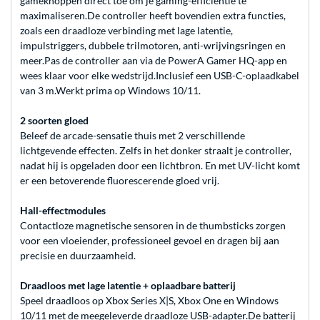
gameknoppen direct toe om je gaming-efficiëntie te
maximaliseren.De controller heeft bovendien extra functies,
zoals een draadloze verbinding met lage latentie,
impulstriggers, dubbele trilmotoren, anti-wrijvingsringen en
meer.Pas de controller aan via de PowerA Gamer HQ-app en
wees klaar voor elke wedstrijd.Inclusief een USB-C-oplaadkabel
van 3 m.Werkt prima op Windows 10/11.
2 soorten gloed
Beleef de arcade-sensatie thuis met 2 verschillende
lichtgevende effecten. Zelfs in het donker straalt je controller,
nadat hij is opgeladen door een lichtbron. En met UV-licht komt
er een betoverende fluorescerende gloed vrij.
Hall-effectmodules
Contactloze magnetische sensoren in de thumbsticks zorgen
voor een vloeiender, professioneel gevoel en dragen bij aan
precisie en duurzaamheid.
Draadloos met lage latentie + oplaadbare batterij
Speel draadloos op Xbox Series X|S, Xbox One en Windows
10/11 met de meegeleverde draadloze USB-adapter.De batterij