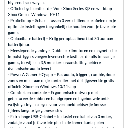
high-end racewagen.
- Officieel gelicentieerd – Voor Xbox Series X|S en werkt op
Xbox One en Windows 10/11
- Profielknop – Schakel tussen 3 verschillende profielen om je
optimale instellingen toegankelijk te houden voor je favoriete
games
- Oplaadbare batterij – Krijg per oplaadbeurt tot 30 uur aan
batterijduur.
- Meeslepende gaming – Dubbele trilmotoren en magnetische
impulstriggers voegen levensechte tastbare details toe aan je
games, terwijl een 3,5 mm stereo-aansluiting heldere
dynamische audio levert
- PowerA Gamer HQ-app – Pas audio, triggers, rumble, dode
zones en meer aan op je controller met de bijgewerkte gratis
officiële Xbox- en Windows 10/11-app
- Comfort en controle – Ergonomisch ontwerp met
getextureerde rubberen handgrepen en ingebouwde anti-
wrijvingsringen zorgen voor vermoeidheidsvrije finesse
tijdens langdurige gamesessies
- Extra lange USB-C-kabel – Inclusief een kabel van 3 meter,
zodat je vanaf je favoriete plek in de kamer kunt spelen