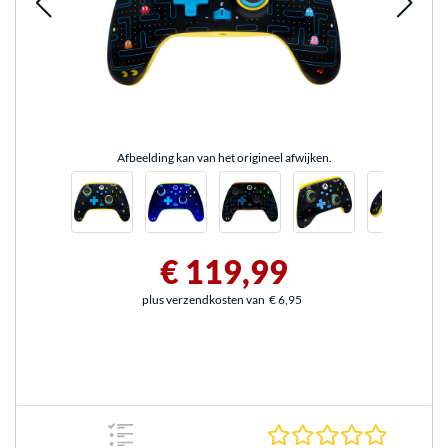
Afbeelding kan van het origineel afwijken.
€ 119,99
plus verzendkosten van
€ 6,95
0.0 sterr