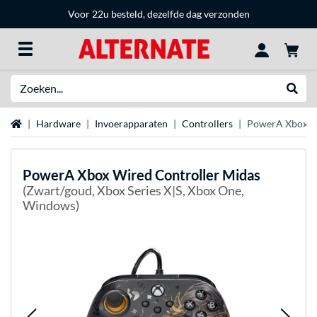
Voor 22u besteld, dezelfde dag verzonden
Zoeken
Websh
Home
Hardware
Invoerapparaten
Controllers
PowerA Xbox Wi
PowerA
Xbox Wired Controller Midas
(Zwart/goud, Xbox Series X|S, Xbox One,
Windows)