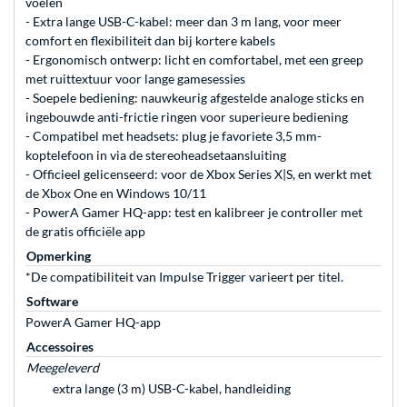
voelen
- Extra lange USB-C-kabel: meer dan 3 m lang, voor meer
comfort en flexibiliteit dan bij kortere kabels
- Ergonomisch ontwerp: licht en comfortabel, met een greep
met ruittextuur voor lange gamesessies
- Soepele bediening: nauwkeurig afgestelde analoge sticks en
ingebouwde anti-frictie ringen voor superieure bediening
- Compatibel met headsets: plug je favoriete 3,5 mm-
koptelefoon in via de stereoheadsetaansluiting
- Officieel gelicenseerd: voor de Xbox Series X|S, en werkt met
de Xbox One en Windows 10/11
- PowerA Gamer HQ-app: test en kalibreer je controller met
de gratis officiële app
Opmerking
*De compatibiliteit van Impulse Trigger varieert per titel.
Software
PowerA Gamer HQ-app
Accessoires
Meegeleverd
extra lange (3 m) USB-C-kabel, handleiding