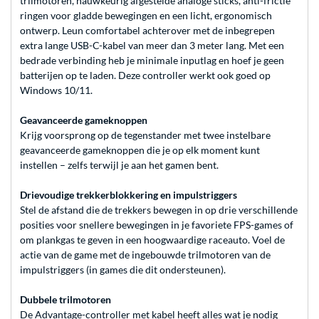
trilmotoren, nauwkeurig afgestelde analoge sticks, anti-frictie
ringen voor gladde bewegingen en een licht, ergonomisch
ontwerp. Leun comfortabel achterover met de inbegrepen
extra lange USB-C-kabel van meer dan 3 meter lang. Met een
bedrade verbinding heb je minimale inputlag en hoef je geen
batterijen op te laden. Deze controller werkt ook goed op
Windows 10/11.
Geavanceerde gameknoppen
Krijg voorsprong op de tegenstander met twee instelbare
geavanceerde gameknoppen die je op elk moment kunt
instellen – zelfs terwijl je aan het gamen bent.
Drievoudige trekkerblokkering en impulstriggers
Stel de afstand die de trekkers bewegen in op drie verschillende
posities voor snellere bewegingen in je favoriete FPS-games of
om plankgas te geven in een hoogwaardige raceauto. Voel de
actie van de game met de ingebouwde trilmotoren van de
impulstriggers (in games die dit ondersteunen).
Dubbele trilmotoren
De Advantage-controller met kabel heeft alles wat je nodig