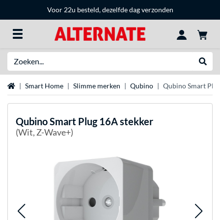
Voor 22u besteld, dezelfde dag verzonden
Zoeken
Websh
Home
Smart Home
Slimme merken
Qubino
Qubino Smart Plug
Qubino
Smart Plug 16A stekker
(Wit, Z-Wave+)