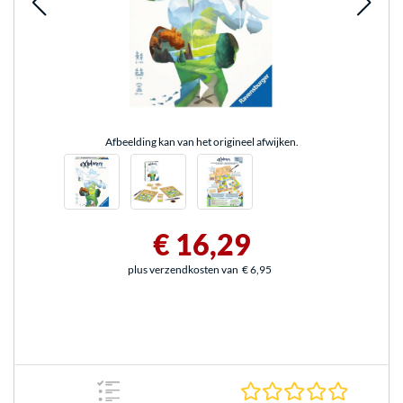
Afbeelding kan van het origineel afwijken.
€ 16,29
plus verzendkosten van
€ 6,95
0.0 sterr