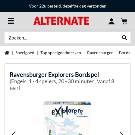
Voor 22u besteld, dezelfde dag verzonden
Zoeken
Websh
Home
Speelgoed
Top speelgoedmerken
Ravensburger
Bordspe
Ravensburger
Explorers Bordspel
(Engels, 1 - 4 spelers, 20 - 30 minuten, Vanaf 8
jaar)