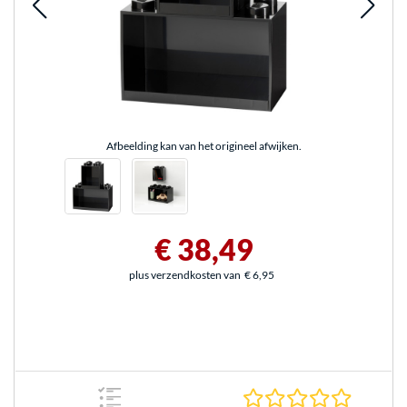
Afbeelding kan van het origineel afwijken.
€ 38,49
plus verzendkosten van
€ 6,95
0.0 sterr