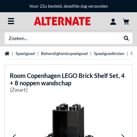
Voor 22u besteld, dezelfde dag verzonden
Zoeken
Websh
Home
Speelgoed
Behendigheidsspeelgoed
Speelgoedkisten
Roo
Room Copenhagen
LEGO Brick Shelf Set, 4
+ 8 noppen wandschap
(Zwart)