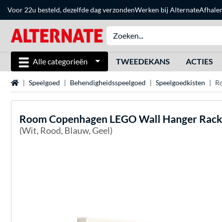
Voor 22u besteld, dezelfde dag verzonden
Werken bij Alternate
Afhale
Alle categorieën
TWEEDEKANS
ACTIES
Home
Speelgoed
Behendigheidsspeelgoed
Speelgoedkisten
R
Room Copenhagen
LEGO Wall Hanger Rac
(Wit, Rood, Blauw, Geel)