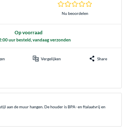
0.0 sterren gebasee
Nu beoordelen
Op voorraad
2:00 uur besteld, vandaag verzonden
gen
Vergelijken
Share
ijl aan de muur hangen. De houder is BPA- en ftalaatvrij en