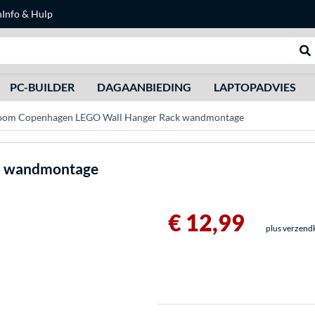
n
Info & Hulp
Zoeken
We
PC-BUILDER
DAGAANBIEDING
LAPTOPADVIES
oom Copenhagen LEGO Wall Hanger Rack wandmontage
k wandmontage
€ 12,99
plus verzend