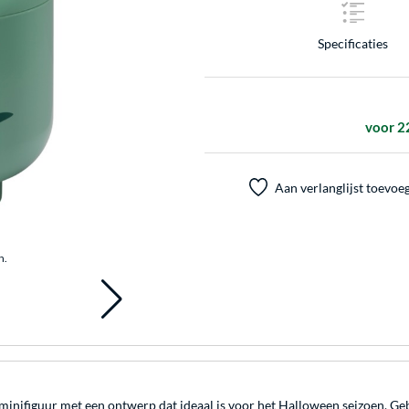
Specificaties
voor 2
Aan verlanglijst toevoe
n.
minifiguur met een ontwerp dat ideaal is voor het Halloween seizoen. G