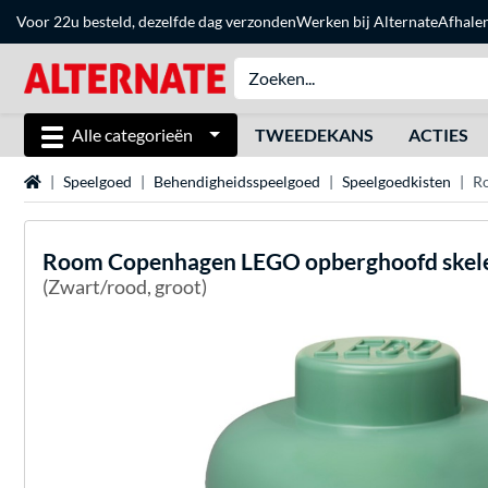
Voor 22u besteld, dezelfde dag verzonden
Werken bij Alternate
Afhale
Alle categorieën
TWEEDEKANS
ACTIES
Home
Speelgoed
Behendigheidsspeelgoed
Speelgoedkisten
R
Room Copenhagen
LEGO opberghoofd skel
(Zwart/rood, groot)