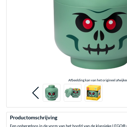
Afbeelding kan van het origineel afwijke
Productomschrijving
Een opbergdoos in de vorm van het hoofd van de klassieke LEGO® 