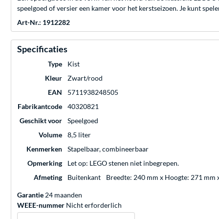
speelgoed of versier een kamer voor het kerstseizoen. Je kunt spe
Art-Nr.: 1912282
Specificaties
Type
Kist
Kleur
Zwart/rood
EAN
5711938248505
Fabrikantcode
40320821
Geschikt voor
Speelgoed
Volume
8,5 liter
Kenmerken
Stapelbaar, combineerbaar
Opmerking
Let op: LEGO stenen niet inbegrepen.
Afmeting
Buitenkant
Breedte: 240 mm x Hoogte: 271 mm 
Garantie
24 maanden
WEEE-nummer
Nicht erforderlich