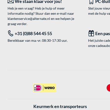
We staan klaar voor jou!
PC-Bui
Heb je een vraag? Heb je hulp of meer
Stel jouw nie
informatie nodig? Stuur dan een e-mail naar
met de hulp v
klantenservice@alternate.nl
en we helpen je
graag verder.
+31 (0)88 544 45 55
Een pa
Bereikbaar van ma.-vr. 08:30-17:30 uur.
Het juiste cade
onze cadeaubon
Keurmerk en transporteurs