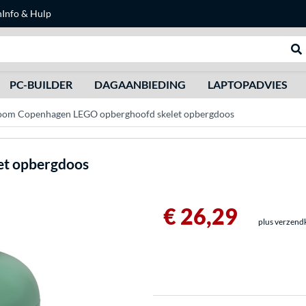
n
Info & Hulp
Zoeken
We
PC-BUILDER
DAGAANBIEDING
LAPTOPADVIES
oom Copenhagen LEGO opberghoofd skelet opbergdoos
et opbergdoos
€ 26,29
plus verzend