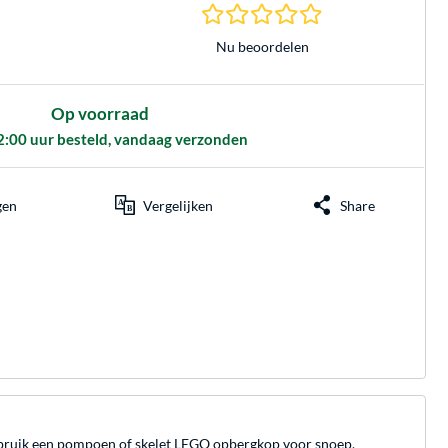
0.0 sterren gebasee
Nu beoordelen
Op voorraad
2:00 uur besteld, vandaag verzonden
gen
Vergelijken
Share
ebruik een pompoen of skelet LEGO opbergkop voor snoep,