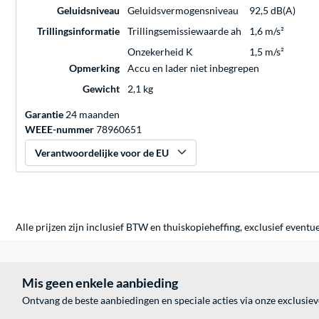
Geluidsniveau
Geluidsvermogensniveau
92,5 dB(A)
Trillingsinformatie
Trillingsemissiewaarde ah
1,6 m/s²
Onzekerheid K
1,5 m/s²
Opmerking
Accu en lader niet inbegrepen
Gewicht
2,1 kg
Garantie
24 maanden
WEEE-nummer
78960651
Verantwoordelijke voor de EU
Alle prijzen zijn inclusief BTW en thuiskopieheffing, exclusief eventu
Mis geen enkele aanbieding
Ontvang de beste aanbiedingen en speciale acties via onze exclusie