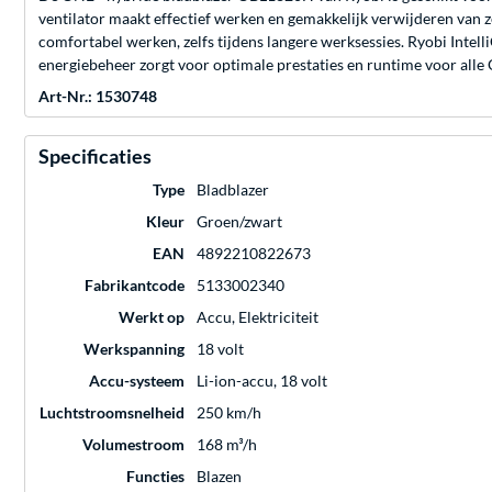
ventilator maakt effectief werken en gemakkelijk verwijderen van 
comfortabel werken, zelfs tijdens langere werksessies. Ryobi Intel
energiebeheer zorgt voor optimale prestaties en runtime voor alle 
Art-Nr.: 1530748
Specificaties
Type
Bladblazer
Kleur
Groen/zwart
EAN
4892210822673
Fabrikantcode
5133002340
Werkt op
Accu, Elektriciteit
Werkspanning
18 volt
Accu-systeem
Li-ion-accu, 18 volt
Luchtstroomsnelheid
250 km/h
Volumestroom
168 m³/h
Functies
Blazen