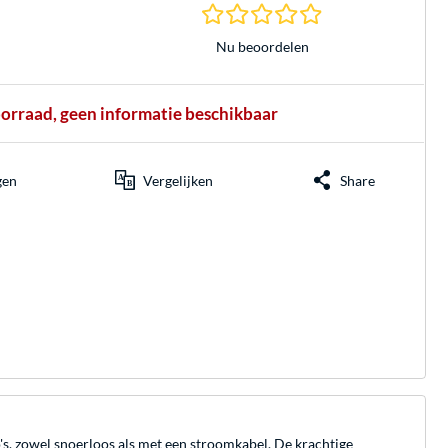
0.0 sterren gebasee
Nu beoordelen
oorraad, geen informatie beschikbaar
gen
Vergelijken
Share
, zowel snoerloos als met een stroomkabel. De krachtige