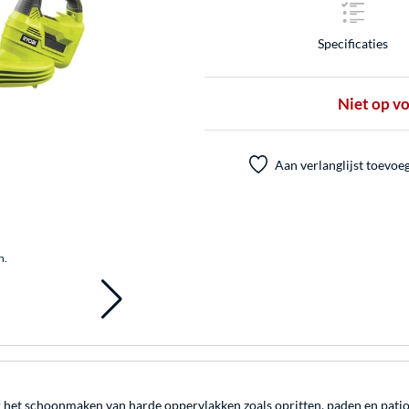
Specificaties
Niet op v
Aan verlanglijst toevoe
n.
et schoonmaken van harde oppervlakken zoals opritten, paden en patio's