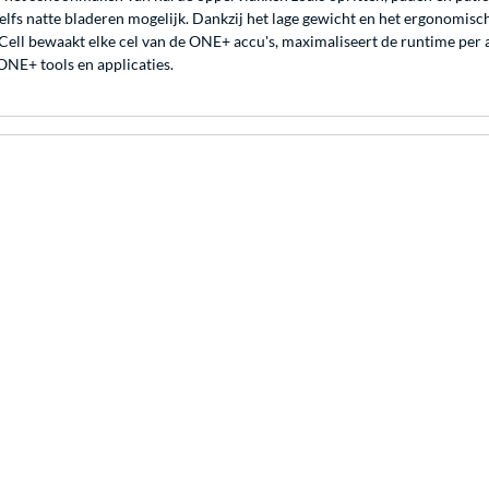
zelfs natte bladeren mogelijk. Dankzij het lage gewicht en het ergonomi
liCell bewaakt elke cel van de ONE+ accu's, maximaliseert de runtime per
ONE+ tools en applicaties.