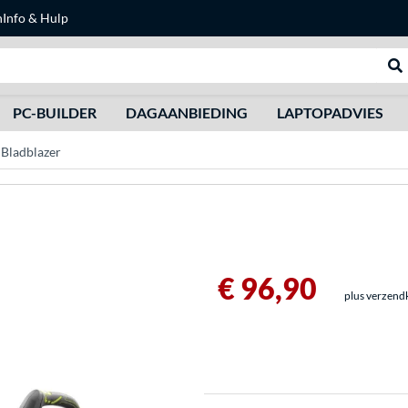
n
Info & Hulp
Zoeken
We
PC-BUILDER
DAGAANBIEDING
LAPTOPADVIES
Bladblazer
€ 96,90
plus verzend