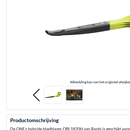
Afbeelding kan van het origineel afwijke
Productomschrijving
De ONE+ hybride bladblazer OBL1820H van Ryobi is geschikt voor h