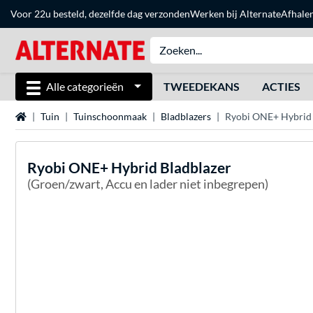
Voor 22u besteld, dezelfde dag verzonden
Werken bij Alternate
Afhale
Alle categorieën
TWEEDEKANS
ACTIES
Home
Tuin
Tuinschoonmaak
Bladblazers
Ryobi ONE+ Hybrid 
Ryobi
ONE+ Hybrid Bladblazer
(Groen/zwart, Accu en lader niet inbegrepen)