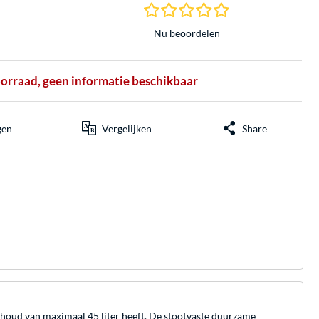
0.0 sterren gebasee
Nu beoordelen
oorraad, geen informatie beschikbaar
gen
Vergelijken
Share
nhoud van maximaal 45 liter heeft. De stootvaste duurzame