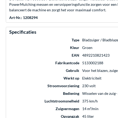
PowerMulching messen en versnipperingsfunctie zorgen voor een b
balanceert de machine en zorgt het voor maximaal comfort.
Art-Nr.: 1208294
Specificaties
Type
Bladzuiger / Bladblaz
Kleur
Groen
EAN
4892210821423
Fabrikantcode
5133002188
Gebruik
Voor het blazen, zuig
Werkt op
Elektriciteit
Stroomvoorziening
230 volt
Bediening
Wisselen van de zuig-
Luchtstroomsnelheid
375 km/h
Zuigvermogen
14 m³/min
Opvangzak
45 liter