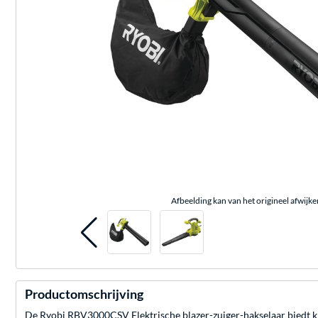
Afbeelding kan van het origineel afwijke
Productomschrijving
De Ryobi RBV3000CSV Elektrische blazer-zuiger-hakselaar biedt kr