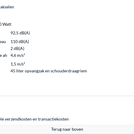
Hakselen
0 Watt
92,5 dB(A)
eau
110 dB(A)
2 dB(A)
e ah
4,6 m/s²
1,5 m/s²
45 liter opvangzak en schouderdraagriem
ele
verzendkosten
en
transactiekosten
Terug naar boven