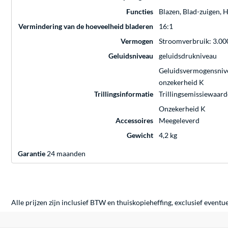
Functies
Blazen, Blad-zuigen, 
Vermindering van de hoeveelheid bladeren
16:1
Vermogen
Stroomverbruik: 3.00
Geluidsniveau
geluidsdrukniveau
Geluidsvermogensniv
onzekerheid K
Trillingsinformatie
Trillingsemissiewaard
Onzekerheid K
Accessoires
Meegeleverd
Gewicht
4,2 kg
Garantie
24 maanden
Alle prijzen zijn inclusief BTW en thuiskopieheffing, exclusief eventu