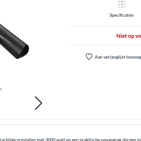
Specificaties
Niet op v
Aan verlanglijst toevoe
n.
achtige prestaties met 3000 watt en een praktische opvangzak die een i