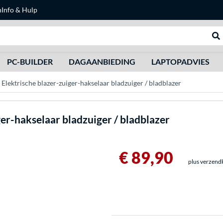
n
Info & Hulp
Zoeken
We
PC-BUILDER
DAGAANBIEDING
LAPTOPADVIES
ektrische blazer-zuiger-hakselaar bladzuiger / bladblazer
r-hakselaar bladzuiger / bladblazer
€ 89,90
plus verzend