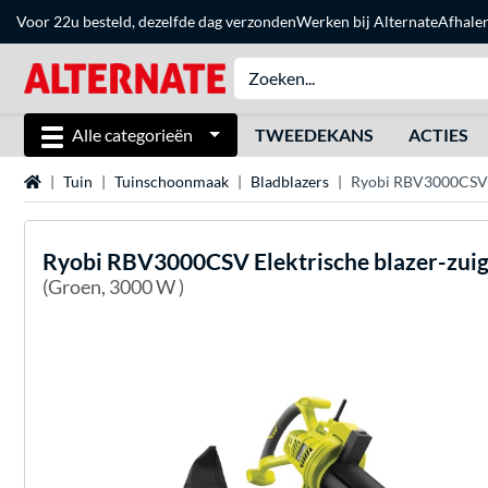
Voor 22u besteld, dezelfde dag verzonden
Werken bij Alternate
Afhale
Alle categorieën
TWEEDEKANS
ACTIES
Home
Tuin
Tuinschoonmaak
Bladblazers
Ryobi RBV3000CSV El
Ryobi
RBV3000CSV Elektrische blazer-zuige
(Groen, 3000 W )