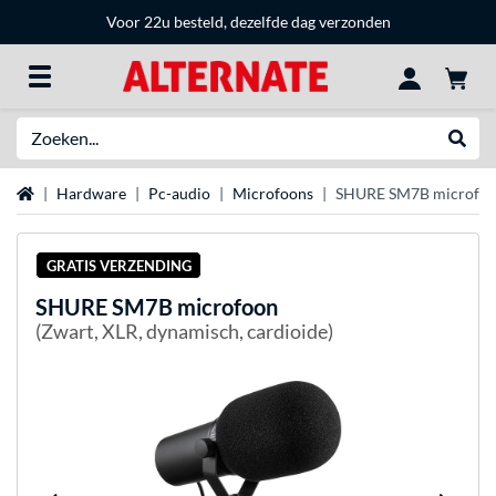
Voor 22u besteld, dezelfde dag verzonden
Zoeken
Websh
Home
Hardware
Pc-audio
Microfoons
SHURE SM7B microfo
GRATIS VERZENDING
SHURE
SM7B microfoon
(Zwart, XLR, dynamisch, cardioide)