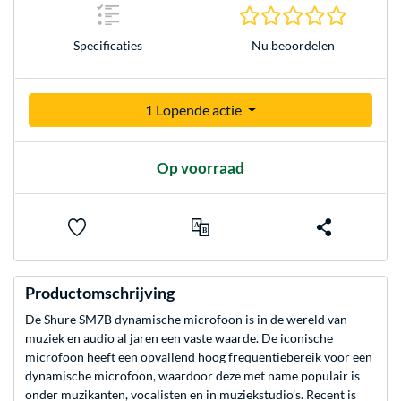
0.0 sterr
Nu beoordelen
Specificaties
1 Lopende actie
Op voorraad
Productomschrijving
De Shure SM7B dynamische microfoon is in de wereld van
muziek en audio al jaren een vaste waarde. De iconische
microfoon heeft een opvallend hoog frequentiebereik voor een
dynamische microfoon, waardoor deze met name populair is
onder muzikanten, vocalisten en in muziekstudio’s. Recent is