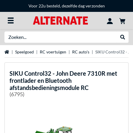
Voor 22u besteld, dezelfde dag verzonden
Zoeken
Websh
Home
Speelgoed
RC voertuigen
RC auto's
SIKU Control32 - Jo
SIKU
Control32 - John Deere 7310R met
frontlader en Bluetooth
afstandsbedieningsmodule RC
(6795)