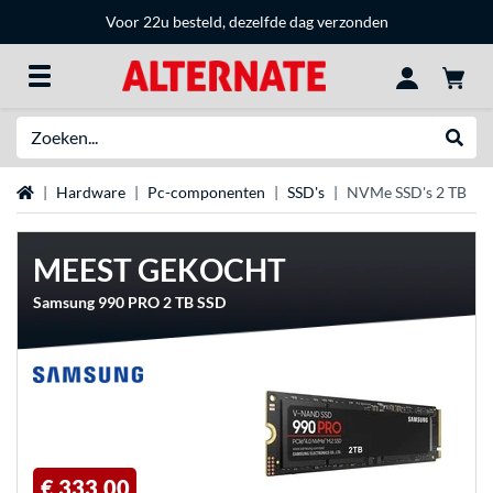
Voor 22u besteld, dezelfde dag verzonden
Zoeken
Websh
Home
Hardware
Pc-componenten
SSD's
NVMe SSD's 2 TB
MEEST GEKOCHT
Samsung 990 PRO 2 TB SSD
€ 333,00