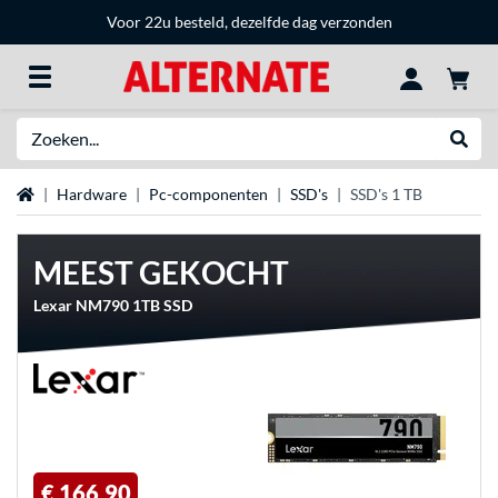
Voor 22u besteld, dezelfde dag verzonden
Zoeken
Websh
Home
Hardware
Pc-componenten
SSD's
SSD's 1 TB
MEEST GEKOCHT
Lexar NM790 1TB SSD
€ 166,90