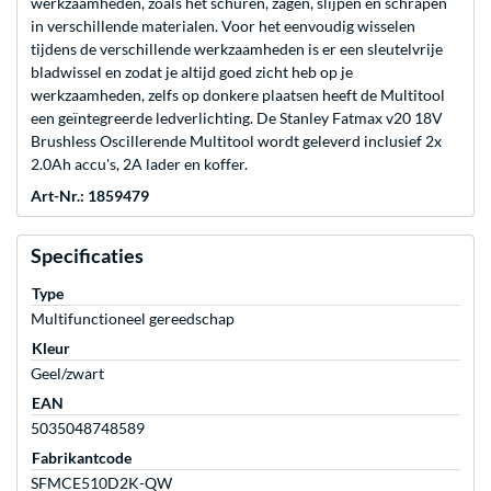
werkzaamheden, zoals het schuren, zagen, slijpen en schrapen
in verschillende materialen. Voor het eenvoudig wisselen
tijdens de verschillende werkzaamheden is er een sleutelvrije
bladwissel en zodat je altijd goed zicht heb op je
werkzaamheden, zelfs op donkere plaatsen heeft de Multitool
een geïntegreerde ledverlichting. De Stanley Fatmax v20 18V
Brushless Oscillerende Multitool wordt geleverd inclusief 2x
2.0Ah accu's, 2A lader en koffer.
Art-Nr.: 1859479
Specificaties
Type
Multifunctioneel gereedschap
Kleur
Geel/zwart
EAN
5035048748589
Fabrikantcode
SFMCE510D2K-QW