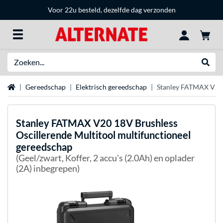
Voor 22u besteld, dezelfde dag verzonden
Zoeken
Websh
Home
Gereedschap
Elektrisch gereedschap
Stanley FATMAX V20 1
Stanley
FATMAX V20 18V Brushless
Oscillerende Multitool multifunctioneel
gereedschap
(Geel/zwart, Koffer, 2 accu's (2.0Ah) en oplader
(2A) inbegrepen)