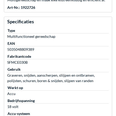
Art-Nr.: 1922726
Specificaties
Type
Multifunctioneel gereedschap
EAN
5035048809389
Fabrikantcode
SFMCE030B
Gebruik
Graveren, snijden, aanscherpen, sliijpen en ontbramen,
polijsten, schuren, boren & snijden, slijpen van randen
Werkt op
Accu
Bedrijfsspanning
18 volt
Accu-systeem