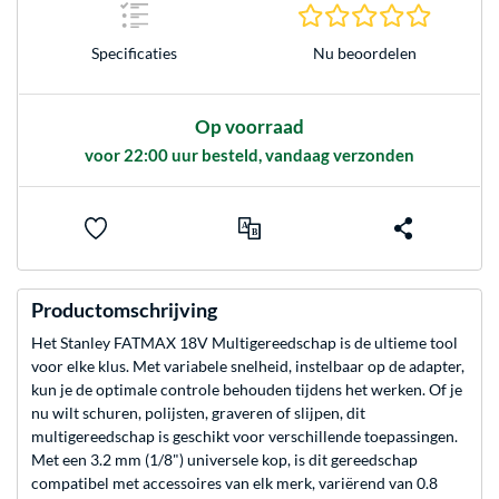
0.0 sterr
Nu beoordelen
Specificaties
Op voorraad
voor 22:00 uur besteld, vandaag verzonden
Productomschrijving
Het Stanley FATMAX 18V Multigereedschap is de ultieme tool
voor elke klus. Met variabele snelheid, instelbaar op de adapter,
kun je de optimale controle behouden tijdens het werken. Of je
nu wilt schuren, polijsten, graveren of slijpen, dit
multigereedschap is geschikt voor verschillende toepassingen.
Met een 3.2 mm (1/8") universele kop, is dit gereedschap
compatibel met accessoires van elk merk, variërend van 0.8