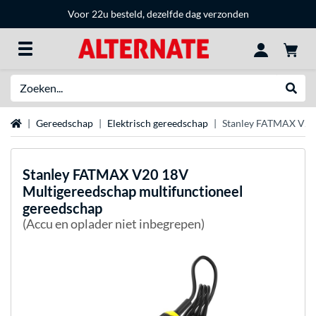
Voor 22u besteld, dezelfde dag verzonden
Zoeken
Websh
Home
Gereedschap
Elektrisch gereedschap
Stanley FATMAX V20 
Stanley
FATMAX V20 18V
Multigereedschap multifunctioneel
gereedschap
(Accu en oplader niet inbegrepen)