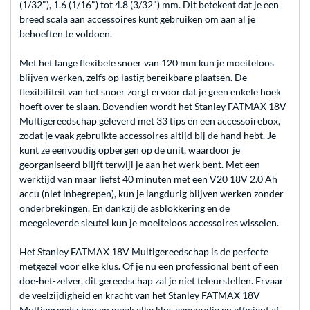
(1/32"), 1.6 (1/16") tot 4.8 (3/32") mm. Dit betekent dat je een
breed scala aan accessoires kunt gebruiken om aan al je
behoeften te voldoen.
Met het lange flexibele snoer van 120 mm kun je moeiteloos
blijven werken, zelfs op lastig bereikbare plaatsen. De
flexibiliteit van het snoer zorgt ervoor dat je geen enkele hoek
hoeft over te slaan. Bovendien wordt het Stanley FATMAX 18V
Multigereedschap geleverd met 33 tips en een accessoirebox,
zodat je vaak gebruikte accessoires altijd bij de hand hebt. Je
kunt ze eenvoudig opbergen op de unit, waardoor je
georganiseerd blijft terwijl je aan het werk bent. Met een
werktijd van maar liefst 40 minuten met een V20 18V 2.0 Ah
accu (niet inbegrepen), kun je langdurig blijven werken zonder
onderbrekingen. En dankzij de asblokkering en de
meegeleverde sleutel kun je moeiteloos accessoires wisselen.
Het Stanley FATMAX 18V Multigereedschap is de perfecte
metgezel voor elke klus. Of je nu een professional bent of een
doe-het-zelver, dit gereedschap zal je niet teleurstellen. Ervaar
de veelzijdigheid en kracht van het Stanley FATMAX 18V
Multigereedschap en maak elke klus eenvoudig en efficiënt af.