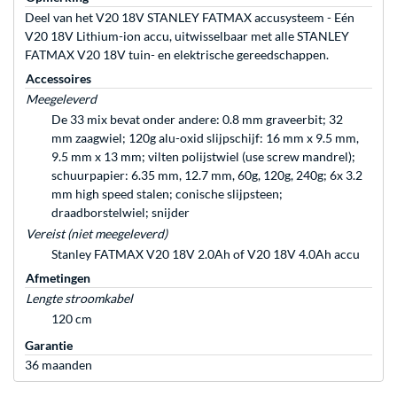
Deel van het V20 18V STANLEY FATMAX accusysteem - Eén
V20 18V Lithium-ion accu, uitwisselbaar met alle STANLEY
FATMAX V20 18V tuin- en elektrische gereedschappen.
Accessoires
Meegeleverd
De 33 mix bevat onder andere: 0.8 mm graveerbit; 32
mm zaagwiel; 120g alu-oxid slijpschijf: 16 mm x 9.5 mm,
9.5 mm x 13 mm; vilten polijstwiel (use screw mandrel);
schuurpapier: 6.35 mm, 12.7 mm, 60g, 120g, 240g; 6x 3.2
mm high speed stalen; conische slijpsteen;
draadborstelwiel; snijder
Vereist (niet meegeleverd)
Stanley FATMAX V20 18V 2.0Ah of V20 18V 4.0Ah accu
Afmetingen
Lengte stroomkabel
120 cm
Garantie
36 maanden